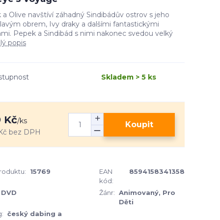
a Olive navštíví záhadný Sindibádův ostrov s jeho
avým obrem, Ivy draky a dalšími fantastickými
ami. Pepek a Sindibád s nimi nakonec svedou velký
lý popis
stupnost
Skladem > 5 ks
 Kč
/
ks
Koupit
Kč
bez DPH
produktu:
15769
EAN
8594158341358
kód:
DVD
Žánr:
Animovaný, Pro
Děti
:
český dabing a