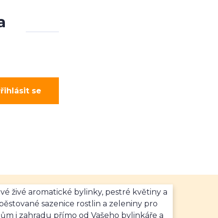
a
řihlásit se
vé živé aromatické bylinky, pestré květiny a
ěstované sazenice rostlin a zeleniny pro
dům i zahradu přímo od Vašeho bylinkáře a