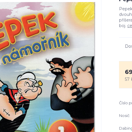
Pepek 
dvouhl
příšer
boj.
ce
Do
69
57 
Číslo 
Nosič:
Dabing