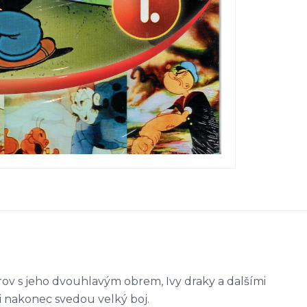
rov s jeho dvouhlavým obrem, Ivy draky a dalšími
mi nakonec svedou velký boj.