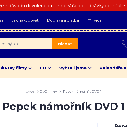
e z důvodu dovolené budeme Vaše objednávky odesílat zn
ás
Jak nakupovat
Doprava a platba
Více
Hledat
Blu-ray filmy
CD
Vybrali jsme
Kalendáře a
Úvod
DVD filmy
Pepek námořník DVD 1
Pepek námořník DVD 1
Pepe