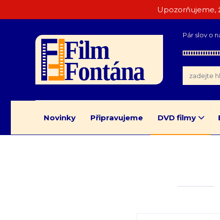
Upozorňujeme, ž
Pár slov o n
Novinky
Připravujeme
DVD filmy