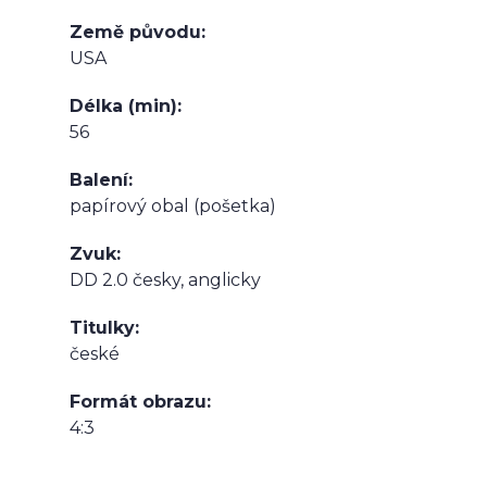
Země původu
USA
Délka (min)
56
Balení
papírový obal (pošetka)
Zvuk
DD 2.0 česky, anglicky
Titulky
české
Formát obrazu
4:3