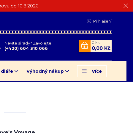
ovu od 10.8.2026
Přihlášení
0
ks
Nevíte si rady? Zavolejte.
0,00 Kč
(+420) 604 310 066
 diáře
Výhodný nákup
Více
ye's Voyage