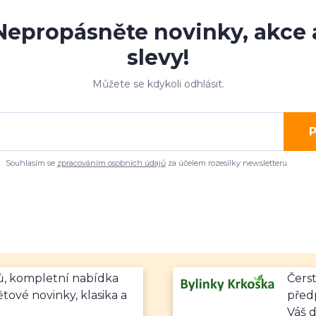
Nepropásněte novinky, akce 
slevy!
Můžete se kdykoli odhlásit.
P
Souhlasím se
zpracováním osobních údajů
za účelem rozesílky newsletteru.
mů, kompletní nabídka
Čerst
ětové novinky, klasika a
předp
Váš 