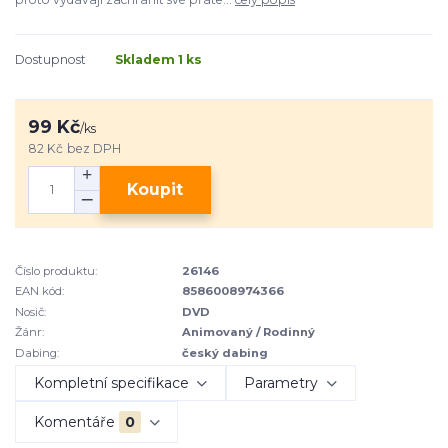
Dostupnost
Skladem 1 ks
99 Kč
/
ks
82 Kč
bez DPH
Koupit
Číslo produktu:
26146
EAN kód:
8586008974366
Nosič:
DVD
Žánr:
Animovaný / Rodinný
Dabing:
český dabing
Kompletní specifikace
Parametry
Komentáře
0