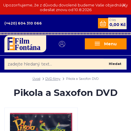
Upozorňujeme, že z důvodu dovolené budeme Vaše objednávky
odesílat znovu od 10.8.2026
0
ks
(+420) 604 310 066
0,00 Kč
Menu
Hledat
Úvod
DVD filmy
Pikola a Saxofon DVD
Pikola a Saxofon DVD