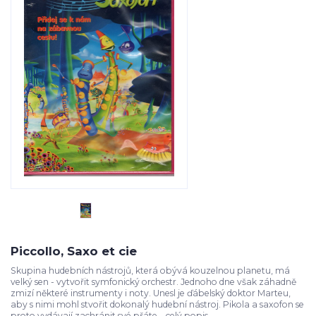
Piccollo, Saxo et cie
Skupina hudebních nástrojů, která obývá kouzelnou planetu, má
velký sen - vytvořit symfonický orchestr. Jednoho dne však záhadně
zmizí některé instrumenty i noty. Unesl je ďábelský doktor Marteu,
aby s nimi mohl stvořit dokonalý hudební nástroj. Pikola a saxofon se
proto vydávají zachránit své přáte...
celý popis