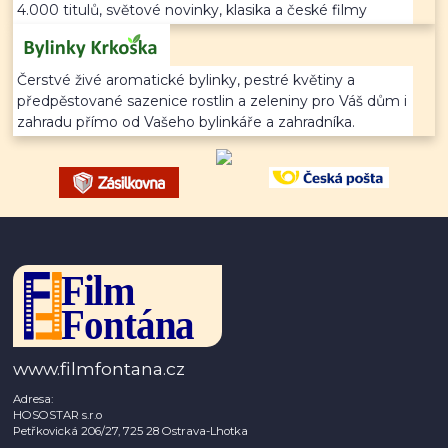
4.000 titulů, světové novinky, klasika a české filmy
Čerstvé živé aromatické bylinky, pestré květiny a
předpěstované sazenice rostlin a zeleniny pro Váš dům i
zahradu přímo od Vašeho bylinkáře a zahradníka.
www.filmfontana.cz
Adresa:
HOSOSTAR s.r.o
Petřkovická 206/27, 725 28 Ostrava-Lhotka