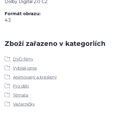
Dolby Digital 2.0 CZ
Formát obrazu
4:3
Zboží zařazeno v kategoriích
DVD filmy
Vybrali jsme
Animovaný a kreslený
Pro děti
Témata
Večerníčky