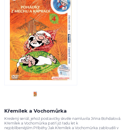
Křemílek a Vochomůrka
Kreslený seriál, jehož postavičky skvěle namluvila Jiřina Bohdalová.
Křemílek a Vochomůrka patří již řadu let k
nejoblíbenějším.Příběhy:Jak Křemílek a Vochomůrka zabloudili v