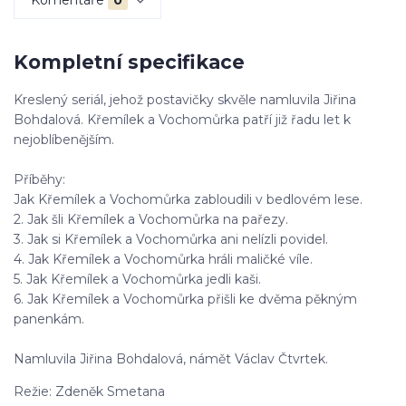
Kompletní specifikace
Kreslený seriál, jehož postavičky skvěle namluvila Jiřina
Bohdalová. Křemílek a Vochomůrka patří již řadu let k
nejoblíbenějším.
Příběhy:
Jak Křemílek a Vochomůrka zabloudili v bedlovém lese.
2. Jak šli Křemílek a Vochomůrka na pařezy.
3. Jak si Křemílek a Vochomůrka ani nelízli povidel.
4. Jak Křemílek a Vochomůrka hráli maličké víle.
5. Jak Křemílek a Vochomůrka jedli kaši.
6. Jak Křemílek a Vochomůrka přišli ke dvěma pěkným
panenkám.
Namluvila Jiřina Bohdalová, námět Václav Čtvrtek.
Režie: Zdeněk Smetana