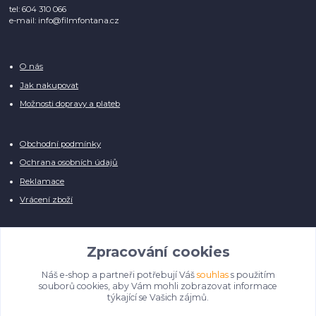
tel: 604 310 066
e-mail: info@filmfontana.cz
O nás
Jak nakupovat
Možnosti dopravy a plateb
Obchodní podmínky
Ochrana osobních údajů
Reklamace
Vrácení zboží
Zpracování cookies
Náš e-shop a partneři potřebují Váš
souhlas
s použitím
Manuálně pro Vás kontrolujeme každý produkt, přesto se může stát, že u
souborů cookies, aby Vám mohli zobrazovat informace
několika z nich je vyobrazen pouze obrázek informativního charakteru.
týkající se Vašich zájmů.
Omlouváme se, na úpravě databáze pilně pracujeme.