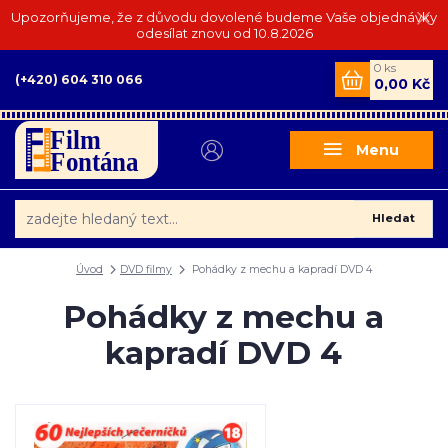
Upozorňujeme, že z důvodu dovolené budeme Vaše objednávky
odesílat znovu od 10.8.2026
0
ks
(+420) 604 310 066
0,00 Kč
Menu
Hledat
Úvod
DVD filmy
Pohádky z mechu a kapradí DVD 4
Pohádky z mechu a
kapradí DVD 4