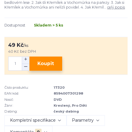
bedlovém lese. 2. Jak šli Křemílek a Vochomůrka na pařezy. 3. Jak si
Křemílek a Vochomůrka ani nelízli povidel. 4. Jak Křemíl...
celý popis
Dostupnost
Skladem > 5 ks
49 Kč
/
ks
40 Kč
bez DPH
Koupit
Číslo produktu:
17320
EAN kód:
8594007301298
Nosič:
DVD
Žánr:
Kreslený, Pro Děti
Dabing:
český dabing
Kompletní specifikace
Parametry
Komentáře
0