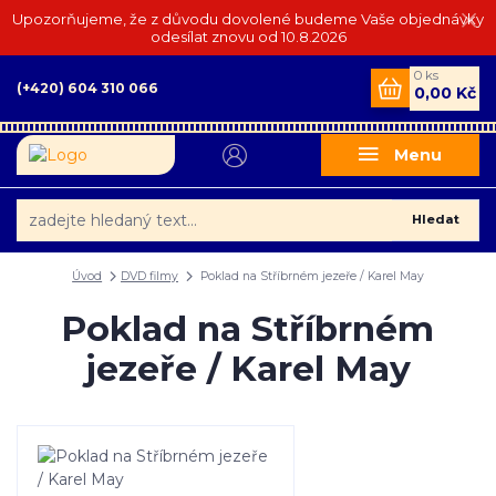
Upozorňujeme, že z důvodu dovolené budeme Vaše objednávky
odesílat znovu od 10.8.2026
0
ks
(+420) 604 310 066
0,00 Kč
Menu
Hledat
Úvod
DVD filmy
Poklad na Stříbrném jezeře / Karel May
Poklad na Stříbrném
jezeře / Karel May