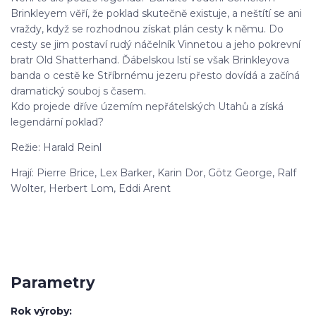
Brinkleyem věří, že poklad skutečně existuje, a neštítí se ani
vraždy, když se rozhodnou získat plán cesty k němu. Do
cesty se jim postaví rudý náčelník Vinnetou a jeho pokrevní
bratr Old Shatterhand. Ďábelskou lstí se však Brinkleyova
banda o cestě ke Stříbrnému jezeru přesto dovídá a začíná
dramatický souboj s časem.
Kdo projede dříve územím nepřátelských Utahů a získá
legendární poklad?
Režie: Harald Reinl
Hrají: Pierre Brice, Lex Barker, Karin Dor, Götz George, Ralf
Wolter, Herbert Lom, Eddi Arent
Parametry
Rok výroby