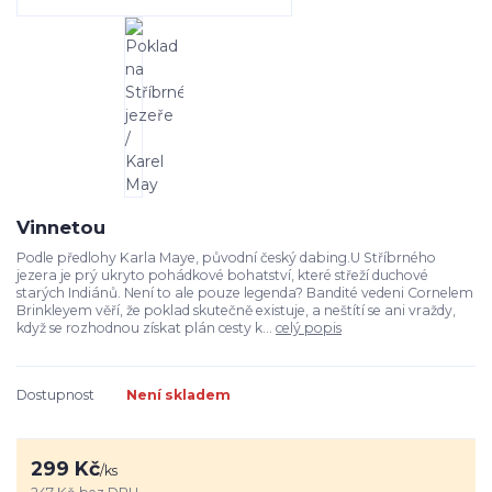
Vinnetou
Podle předlohy Karla Maye, původní český dabing.U Stříbrného
jezera je prý ukryto pohádkové bohatství, které střeží duchové
starých Indiánů. Není to ale pouze legenda? Bandité vedeni Cornelem
Brinkleyem věří, že poklad skutečně existuje, a neštítí se ani vraždy,
když se rozhodnou získat plán cesty k...
celý popis
Dostupnost
Není skladem
299 Kč
/
ks