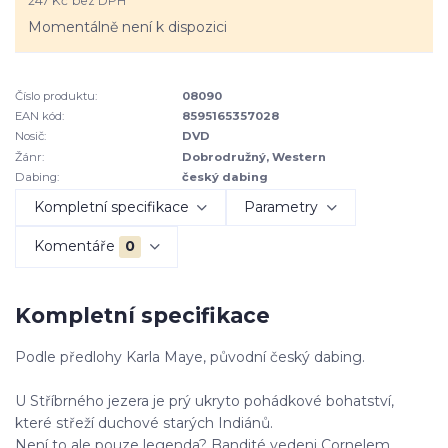
247 Kč
bez DPH
Momentálně není k dispozici
Číslo produktu:
08090
EAN kód:
8595165357028
Nosič:
DVD
Žánr:
Dobrodružný, Western
Dabing:
český dabing
Kompletní specifikace
Parametry
Komentáře
0
Kompletní specifikace
Podle předlohy Karla Maye, původní český dabing.
U Stříbrného jezera je prý ukryto pohádkové bohatství,
které střeží duchové starých Indiánů.
Není to ale pouze legenda? Bandité vedeni Cornelem