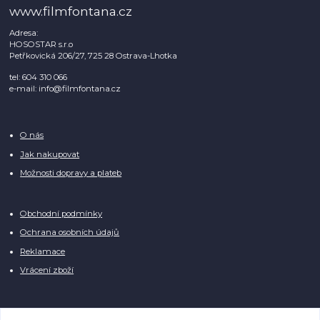
www.filmfontana.cz
Adresa:
HOSOSTAR s.r.o
Petřkovická 206/27, 725 28 Ostrava-Lhotka
tel: 604 310 066
e-mail: info@filmfontana.cz
O nás
Jak nakupovat
Možnosti dopravy a plateb
Obchodní podmínky
Ochrana osobních údajů
Reklamace
Vrácení zboží
Facebook:
Film Fontána