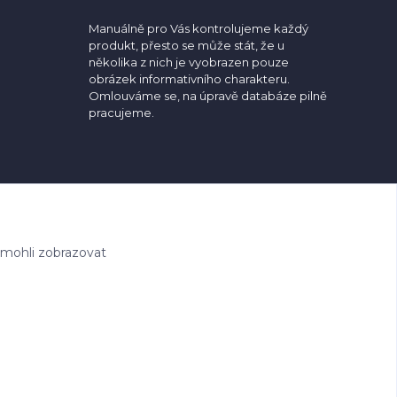
Manuálně pro Vás kontrolujeme každý
produkt, přesto se může stát, že u
několika z nich je vyobrazen pouze
obrázek informativního charakteru.
Omlouváme se, na úpravě databáze pilně
pracujeme.
 mohli zobrazovat