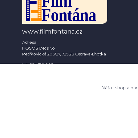
www.filmfontana.cz
Adresa:
HOSOSTAR s.r.o
Petřkovická 206/27, 725 28 Ostrava-Lhotka
tel: 604 310 066
e-mail: info@filmfontana.cz
Náš e-shop a par