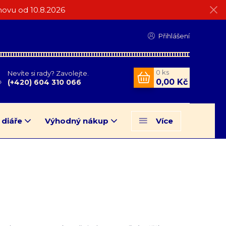
ovu od 10.8.2026
Přihlášení
0
ks
Nevíte si rady? Zavolejte.
0,00 Kč
(+420) 604 310 066
 diáře
Výhodný nákup
Více