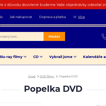
e z důvodu dovolené budeme Vaše objednávky odesílat zn
ás
Jak nakupovat
Doprava a platba
Více
Hledat
Blu-ray filmy
CD
Vybrali jsme
Kalendáře a
Úvod
DVD filmy
Popelka DVD
Popelka DVD