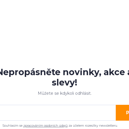
Nepropásněte novinky, akce 
slevy!
Můžete se kdykoli odhlásit.
P
Souhlasím se
zpracováním osobních údajů
za účelem rozesílky newsletteru.