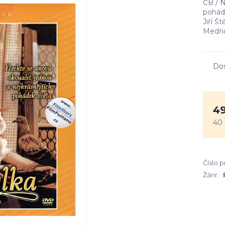
ČB / N
poháde
Jiří Š
Medři
Do
49
40
Číslo 
Žánr: