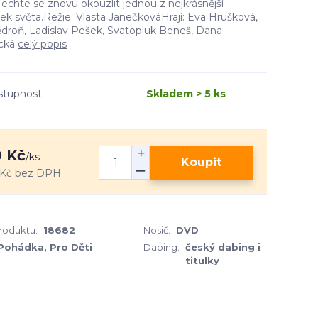
echte se znovu okouzlit jednou z nejkrásnější
k světa.Režie: Vlasta JanečkováHrají: Eva Hrušková,
tědroň, Ladislav Pešek, Svatopluk Beneš, Dana
cká
celý popis
stupnost
Skladem > 5 ks
 Kč
/
ks
Koupit
 Kč
bez DPH
produktu:
18682
Nosič:
DVD
Pohádka, Pro Děti
Dabing:
český dabing i
titulky