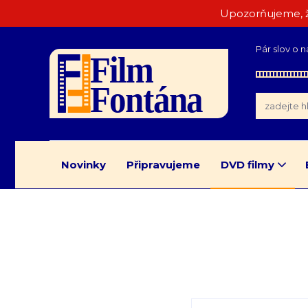
Upozorňujeme, ž
Pár slov o n
Novinky
Připravujeme
DVD filmy