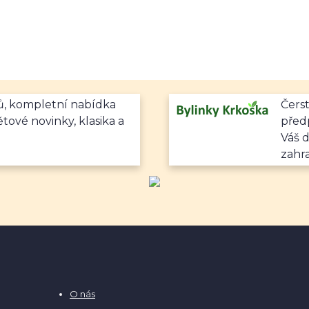
mů, kompletní nabídka
Čerst
ětové novinky, klasika a
předp
Váš 
zahr
O nás