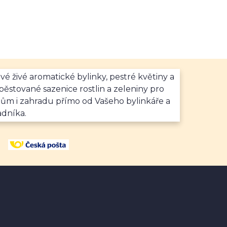
vé živé aromatické bylinky, pestré květiny a
ěstované sazenice rostlin a zeleniny pro
dům i zahradu přímo od Vašeho bylinkáře a
adníka.