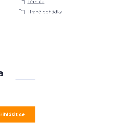
Témata
Hrané pohádky
a
řihlásit se