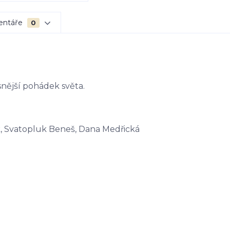
entáře
0
snější pohádek světa.
ek, Svatopluk Beneš, Dana Medřická