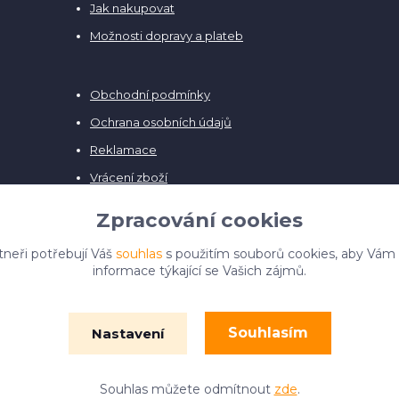
Jak nakupovat
Možnosti dopravy a plateb
Obchodní podmínky
Ochrana osobních údajů
Reklamace
Vrácení zboží
Zpracování cookies
tneři potřebují Váš
souhlas
s použitím souborů cookies, aby Vám
informace týkající se Vašich zájmů.
Souhlasím
Nastavení
© Film Fontána 2018 - 2024
Vytvořeno na
Eshop-rychle.cz
Souhlas můžete odmítnout
zde
.