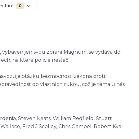
entáře
0
), vybaven jen svou zbraní Magnum, se vydává do
ech, na které policie nestačí.
e navozuje otázku bezmocnosti zákona proti
spravedlnost do vlastních rukou, což je téma u nás
rdenia, Steven Keats, William Redfield, Stuart
 Wallace, Fred J.Scollay, Chris Gampel, Robert Kva-