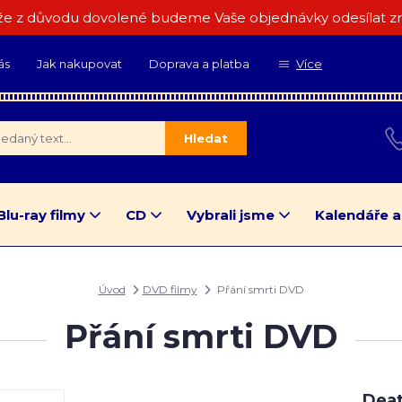
e z důvodu dovolené budeme Vaše objednávky odesílat zn
ás
Jak nakupovat
Doprava a platba
Více
Hledat
Blu-ray filmy
CD
Vybrali jsme
Kalendáře a
Úvod
DVD filmy
Přání smrti DVD
Přání smrti DVD
Dea