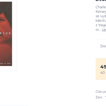
Charle
Kerse
se vyd
lidech
z trag
or...
ce
Do
49
40
Číslo 
Žánr: