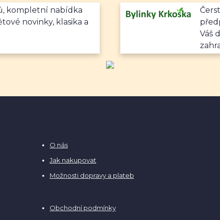
mů, kompletní nabídka
Čerst
ětové novinky, klasika a
předp
Váš 
zahr
O nás
Jak nakupovat
Možnosti dopravy a plateb
Obchodní podmínky