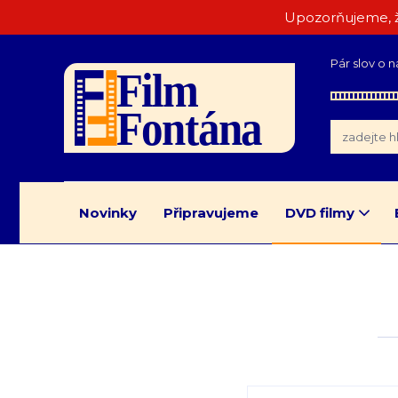
Upozorňujeme, ž
Pár slov o n
Novinky
Připravujeme
DVD filmy