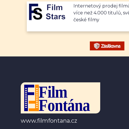
Internetový prodej fil
více než 4.000 titulů, sv
české filmy
www.filmfontana.cz