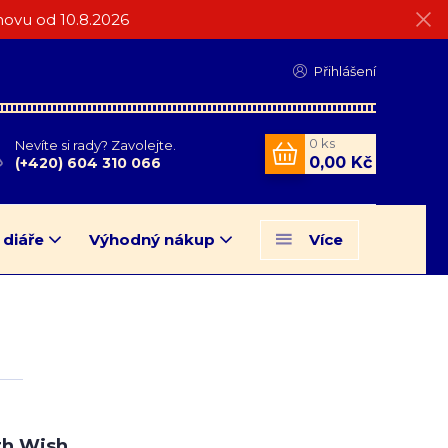
ovu od 10.8.2026
Přihlášení
0
ks
Nevíte si rady? Zavolejte.
0,00 Kč
(+420) 604 310 066
 diáře
Výhodný nákup
Více
th Wish