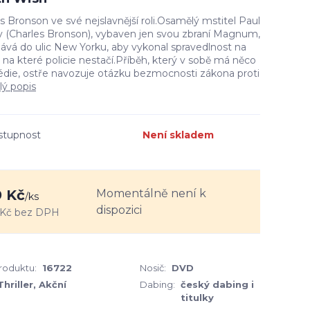
s Bronson ve své nejslavnější roli.Osamělý mstitel Paul
y (Charles Bronson), vybaven jen svou zbraní Magnum,
ává do ulic New Yorku, aby vykonal spravedlnost na
, na které policie nestačí.Příběh, který v sobě má něco
édie, ostře navozuje otázku bezmocnosti zákona proti
lý popis
stupnost
Není skladem
Momentálně není k
 Kč
/
ks
dispozici
 Kč
bez DPH
produktu:
16722
Nosič:
DVD
Thriller, Akční
Dabing:
český dabing i
titulky