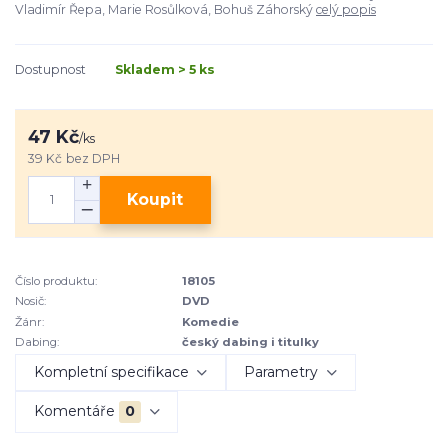
Vladimír Řepa, Marie Rosůlková, Bohuš Záhorský
celý popis
Dostupnost
Skladem > 5 ks
47 Kč
/
ks
39 Kč
bez DPH
Koupit
Číslo produktu:
18105
Nosič:
DVD
Žánr:
Komedie
Dabing:
český dabing i titulky
Kompletní specifikace
Parametry
Komentáře
0