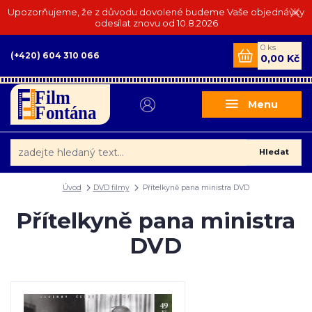
Upozorňujeme, že z důvodu dovolené budeme Vaše objednávky
odesílat znovu od 10.8.2026
0
ks
(+420) 604 310 066
0,00 Kč
Menu
Hledat
Úvod
DVD filmy
Přítelkyně pana ministra DVD
Přítelkyně pana ministra
DVD