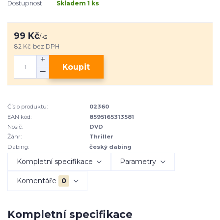
Dostupnost
Skladem 1 ks
99 Kč
/
ks
82 Kč
bez DPH
Koupit
Číslo produktu:
02360
EAN kód:
8595165313581
Nosič:
DVD
Žánr:
Thriller
Dabing:
český dabing
Kompletní specifikace
Parametry
Komentáře
0
Kompletní specifikace