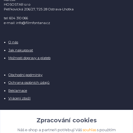
HOSOSTAR s.r.o
Petřkovická 206/27, 725 28 Ostrava-Lhotka
tel: 604 310 066
e-mail: info@filmfontana.cz
O nás
Jak nakupovat
Možnosti dopravy a plateb
Obchodní podmínky
Ochrana osobních údajů
Reklamace
Vrácení zboží
Zpracování cookies
Náš e-shop a partneři potřebují Váš
souhlas
s použitím
Manuálně pro Vás kontrolujeme každý produkt, přesto se může stát, že u