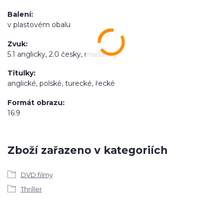
Balení
v plastovém obalu
Zvuk
5.1 anglicky, 2.0 česky, maďarsky
Titulky
anglické, polské, turecké, řecké
Formát obrazu
16:9
Zboží zařazeno v kategoriích
DVD filmy
Thriller