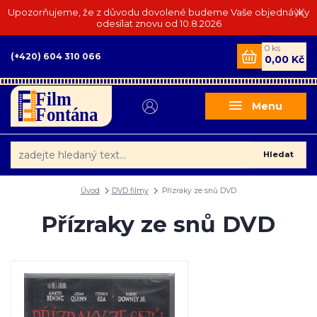
Upozorňujeme, že z důvodu dovolené budeme Vaše objednávky
odesílat znovu od 10.8.2026
0
ks
(+420) 604 310 066
0,00 Kč
Menu
Hledat
Úvod
DVD filmy
Přízraky ze snů DVD
Přízraky ze snů DVD