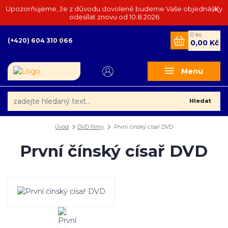
Upozorňujeme, že z důvodu dovolené budeme Vaše objednávky
odesílat znovu od 10.8.2026
0
ks
(+420) 604 310 066
0,00 Kč
Menu
Hledat
Úvod
DVD filmy
První čínský císař DVD
První čínský císař DVD