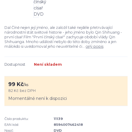
Dal Číně nejen její jméno, ale založil také nejdéle přetrvávající
národnostní stát světové historie - jeho jméno bylo Qin Shihuang -
první císař.Film "První čínský císař" zachycuje období vlády Qin
Shihuanga. Mnoho událostí nebylo do této doby zmíněno a jen
málokdo si uvědomoval jeho neuvěřitelné či...
celý popis
Dostupnost
Není skladem
99 Kč
/
ks
82 Kč
bez DPH
Momentálně není k dispozici
Číslo produktu:
11139
EAN kód:
8594007462418
Nosič:
DVD