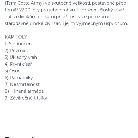
(Terra Cotta Army) ve skutečné velikosti, postavené před
téměř 2200 lety pro jeho hrobku. Film První čínský císař
nabízí divákům unikátní příležitost více porozumět
starodávné čínské civilizaci i jejím výjimečným úspěchům.
KAPITOLY
1) Sjednocení
2) Rozmach
3) Úkladný vrah
4) První císař
5) Osud
6) Památníky
7) Nesmrtelnost
8) Hliněná armáda
9) Závěrečné titulky