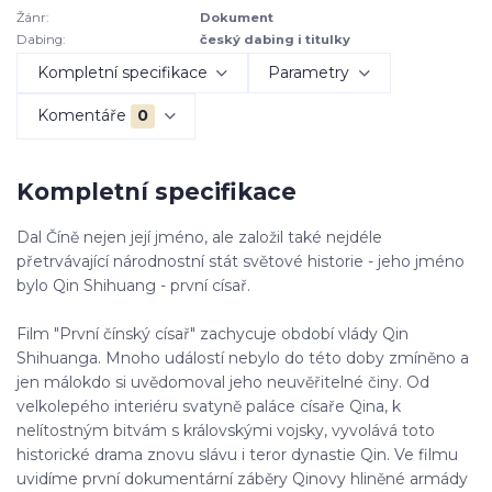
Žánr:
Dokument
Dabing:
český dabing i titulky
Kompletní specifikace
Parametry
Komentáře
0
Kompletní specifikace
Dal Číně nejen její jméno, ale založil také nejdéle
přetrvávající národnostní stát světové historie - jeho jméno
bylo Qin Shihuang - první císař.
Film "První čínský císař" zachycuje období vlády Qin
Shihuanga. Mnoho událostí nebylo do této doby zmíněno a
jen málokdo si uvědomoval jeho neuvěřitelné činy. Od
velkolepého interiéru svatyně paláce císaře Qina, k
nelítostným bitvám s královskými vojsky, vyvolává toto
historické drama znovu slávu i teror dynastie Qin. Ve filmu
uvidíme první dokumentární záběry Qinovy hliněné armády