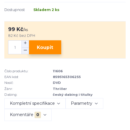
Dostupnost
Skladem 2 ks
99 Kč
/
ks
82 Kč
bez DPH
Koupit
Číslo produktu:
11606
EAN kód:
8595165306255
Nosič:
DVD
Žánr:
Thriller
Dabing:
český dabing i titulky
Kompletní specifikace
Parametry
Komentáře
0