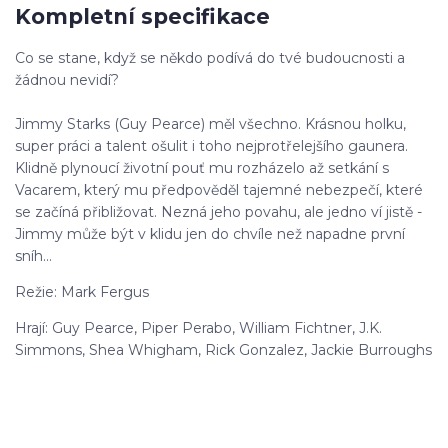
Kompletní specifikace
Co se stane, když se někdo podívá do tvé budoucnosti a
žádnou nevidí?
Jimmy Starks (Guy Pearce) měl všechno. Krásnou holku,
super práci a talent ošulit i toho nejprotřelejšího gaunera.
Klidně plynoucí životní pouť mu rozházelo až setkání s
Vacarem, který mu předpověděl tajemné nebezpečí, které
se začíná přibližovat. Nezná jeho povahu, ale jedno ví jistě -
Jimmy může být v klidu jen do chvíle než napadne první
sníh...
Režie: Mark Fergus
Hrají: Guy Pearce, Piper Perabo, William Fichtner, J.K.
Simmons, Shea Whigham, Rick Gonzalez, Jackie Burroughs