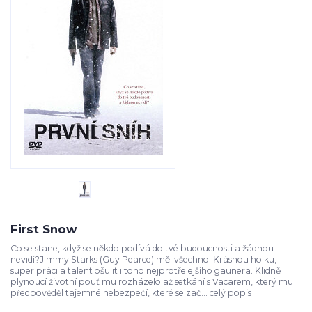
First Snow
Co se stane, když se někdo podívá do tvé budoucnosti a žádnou
nevidí?Jimmy Starks (Guy Pearce) měl všechno. Krásnou holku,
super práci a talent ošulit i toho nejprotřelejšího gaunera. Klidně
plynoucí životní pouť mu rozházelo až setkání s Vacarem, který mu
předpověděl tajemné nebezpečí, které se zač...
celý popis