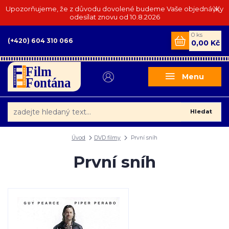
Upozorňujeme, že z důvodu dovolené budeme Vaše objednávky
odesílat znovu od 10.8.2026
0
ks
(+420) 604 310 066
0,00 Kč
Menu
Hledat
Úvod
DVD filmy
První sníh
První sníh