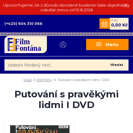
Upozorňujeme, že z důvodu dovolené budeme Vaše objednávky
odesílat znovu od 10.8.2026
0
ks
(+420) 604 310 066
0,00 Kč
Menu
Hledat
Úvod
DVD filmy
Putování s pravěkými lidmi I DVD
Putování s pravěkými
lidmi I DVD