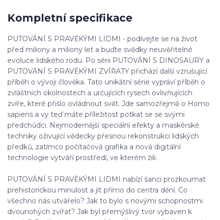
Kompletní specifikace
PUTOVÁNÍ S PRAVĚKÝMI LIDMI - podívejte se na život
před miliony a miliony let a buďte svědky neuvěřitelné
evoluce lidského rodu. Po sérii PUTOVÁNÍ S DINOSAURY a
PUTOVÁNÍ S PRAVĚKÝMI ZVÍŘATY přichází další vzrušující
příběh o vývoji člověka. Tato unikátní série vypráví příběh o
zvláštních okolnostech a určujících rysech ovlivňujících
zvíře, které přišlo ovládnout svět. Jde samozřejmě o Homo
sapiens a vy teď máte příležitost potkat se se svými
předchůdci. Nejmodernější speciální efekty a maskérské
techniky oživující vědecky přesnou rekonstrukci lidských
předků, zatímco počítačová grafika a nová digitální
technologie vytváří prostředí, ve kterém žili.
PUTOVÁNÍ S PRAVĚKÝMI LIDMI nabízí šanci prozkoumat
prehistorickou minulost a jít přímo do centra dění. Co
všechno nás utvářelo? Jak to bylo s novými schopnostmi
dvounohých zvířat? Jak byl přemýšlivý tvor vybaven k