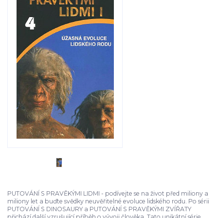
PUTOVÁNÍ S PRAVĚKÝMI LIDMI - podívejte se na život před miliony a
miliony let a buďte svědky neuvěřitelné evoluce lidského rodu. Po sérii
PUTOVÁNÍ S DINOSAURY a PUTOVÁNÍ S PRAVĚKÝMI ZVÍŘATY
přichází další vzrušující příběh o vývoji člověka. Tato unikátní série