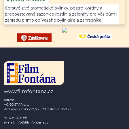
Čerstvé živé aromatické bylinky, pestré květiny a
předpěstované sazenice rostlin a zeleniny pro Váš dům i
zahradu přímo od Vašeho bylinkáře a zahradníka.
www.filmfontana.cz
Adresa:
HOSOSTAR s.r.o
Petřkovická 206/27, 725 28 Ostrava-Lhotka
tel: 604 310 066
e-mail: info@filmfontana.cz