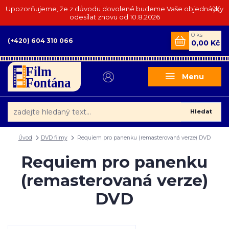
Upozorňujeme, že z důvodu dovolené budeme Vaše objednávky
odesílat znovu od 10.8.2026
0
ks
(+420) 604 310 066
0,00 Kč
Menu
Hledat
Úvod
DVD filmy
Requiem pro panenku (remasterovaná verze) DVD
Requiem pro panenku
(remasterovaná verze)
DVD