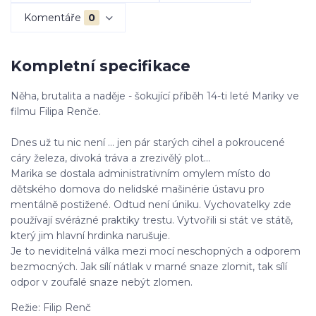
Komentáře
0
Kompletní specifikace
Něha, brutalita a naděje - šokující příběh 14-ti leté Mariky ve
filmu Filipa Renče.
Dnes už tu nic není ... jen pár starých cihel a pokroucené
cáry železa, divoká tráva a zrezivělý plot...
Marika se dostala administrativním omylem místo do
dětského domova do nelidské mašinérie ústavu pro
mentálně postižené. Odtud není úniku. Vychovatelky zde
používají svérázné praktiky trestu. Vytvořili si stát ve státě,
který jim hlavní hrdinka narušuje.
Je to neviditelná válka mezi mocí neschopných a odporem
bezmocných. Jak sílí nátlak v marné snaze zlomit, tak sílí
odpor v zoufalé snaze nebýt zlomen.
Režie: Filip Renč