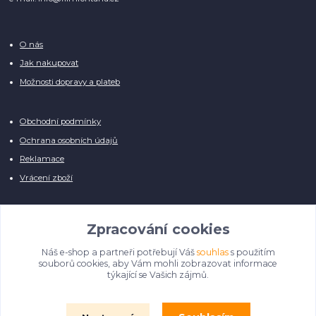
O nás
Jak nakupovat
Možnosti dopravy a plateb
Obchodní podmínky
Ochrana osobních údajů
Reklamace
Vrácení zboží
Zpracování cookies
Náš e-shop a partneři potřebují Váš
souhlas
s použitím
Manuálně pro Vás kontrolujeme každý produkt, přesto se může stát, že u
souborů cookies, aby Vám mohli zobrazovat informace
několika z nich je vyobrazen pouze obrázek informativního charakteru.
týkající se Vašich zájmů.
Omlouváme se, na úpravě databáze pilně pracujeme.