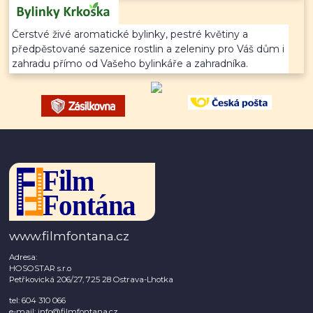
Čerstvé živé aromatické bylinky, pestré květiny a
předpěstované sazenice rostlin a zeleniny pro Váš dům i
zahradu přímo od Vašeho bylinkáře a zahradníka.
www.filmfontana.cz
Adresa:
HOSOSTAR s.r.o
Petřkovická 206/27, 725 28 Ostrava-Lhotka
tel: 604 310 066
e-mail: info@filmfontana.cz