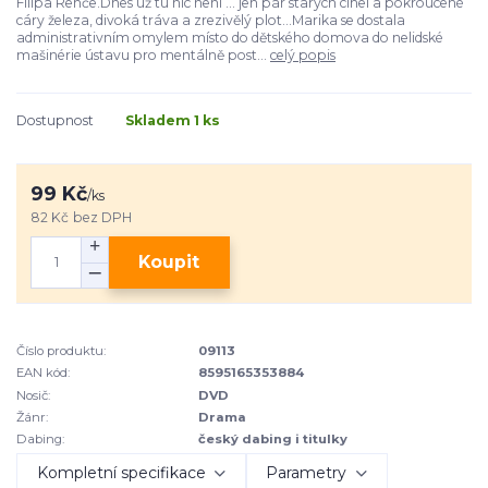
Filipa Renče.Dnes už tu nic není ... jen pár starých cihel a pokroucené
cáry železa, divoká tráva a zrezivělý plot...Marika se dostala
administrativním omylem místo do dětského domova do nelidské
mašinérie ústavu pro mentálně post...
celý popis
Dostupnost
Skladem 1 ks
99 Kč
/
ks
82 Kč
bez DPH
Koupit
Číslo produktu:
09113
EAN kód:
8595165353884
Nosič:
DVD
Žánr:
Drama
Dabing:
český dabing i titulky
Kompletní specifikace
Parametry