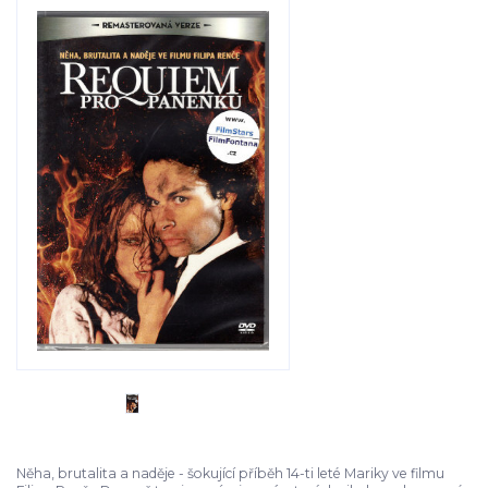
Něha, brutalita a naděje - šokující příběh 14-ti leté Mariky ve filmu