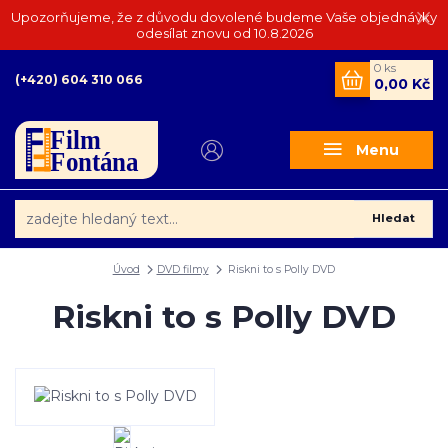
Upozorňujeme, že z důvodu dovolené budeme Vaše objednávky
odesílat znovu od 10.8.2026
0
ks
(+420) 604 310 066
0,00 Kč
Menu
Hledat
Úvod
DVD filmy
Riskni to s Polly DVD
Riskni to s Polly DVD