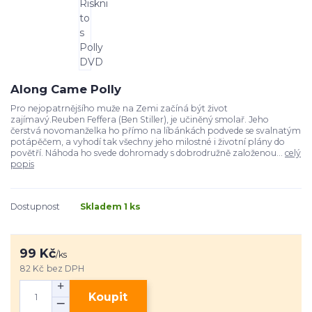
Along Came Polly
Pro nejopatrnějšího muže na Zemi začíná být život
zajímavý.Reuben Feffera (Ben Stiller), je učiněný smolař. Jeho
čerstvá novomanželka ho přímo na líbánkách podvede se svalnatým
potápěčem, a vyhodí tak všechny jeho milostné i životní plány do
povětří. Náhoda ho svede dohromady s dobrodružně založenou...
celý
popis
Dostupnost
Skladem 1 ks
99 Kč
/
ks
82 Kč
bez DPH
Koupit