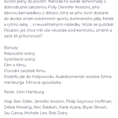
životní plány do povětří. Náhoda ho svede dohromady s
dobrodružně založenou Polly (Jennifer Aniston), jeho
dávnou kamarádkou z dětství, čímž se jeho život dostane
do divoké změti extrémních sportů, kořeněného jídla, fretek
a rytmů salsy ... s neuvěřitelnými následky. Může se putičkář
Reuben, jež chce mít vše neustále pod kontrolou, změnit a
začít žít přítomností?
Bonusy:
Nepoužité scény.
Vystřižené scény.
Film o filmu.
Původní začátek filmu.
Rodolfo jde do Hollywoodu. Audiokomentář režiséra Johna
Hamburga. Filmová upoutávka.
Režie: John Hamburg
Hrají: Ben Stiller, Jennifer Aniston, Philip Seymour Hoffman,
Debra Messing, Alec Baldwin, Hank Azaria, Bryan Brown,
Jsu Garcia, Michele Lee, Bob Dishy