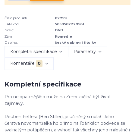
Číslo produktu:
07759
EAN kód:
5050582229561
Nosič:
DVD
Žánr:
Komedie
Dabing:
český dabing i titulky
Kompletní specifikace
Parametry
Komentáře
0
Kompletní specifikace
Pro nejopatrnějšího muže na Zemi začíná být život
zajímavý.
Reuben Feffera (Ben Stiller), je učiněný smolař. Jeho
čerstvá novomanželka ho přímo na líbánkách podvede se
svalnatým potápěčem, a vyhodí tak všechny jeho milostné i