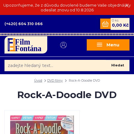
Upozorňujeme, že z důvodu dovolené budeme Vaše objednávky
odesílat znovu od 10.8.2026
0
ks
(+420) 604 310 066
0,00 Kč
Menu
Hledat
Úvod
DVD filmy
Rock-A-Doodle DVD
Rock-A-Doodle DVD