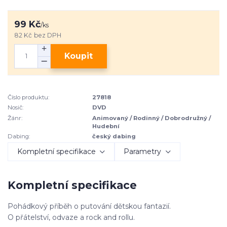
99 Kč
/
ks
82 Kč
bez DPH
Koupit
Číslo produktu:
27818
Nosič:
DVD
Žánr:
Animovaný / Rodinný / Dobrodružný /
Hudební
Dabing:
český dabing
Kompletní specifikace
Parametry
Kompletní specifikace
Pohádkový příběh o putování dětskou fantazií.
O přátelství, odvaze a rock and rollu.