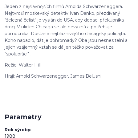
Jeden z nejslavnějších filmů Arnolda Schwarzeneggera.
Nejtvrdší moskevský detektiv Ivan Danko, přezdívaný
"železná čelist" je vyslán do USA, aby dopadl překupníka
drog. V ulicích Chicaga se ale nevyzná a potřebuje
pomocníka. Dostane nejbláznivějšího chicagský policajta.
Koho napadlo, dát je dohromady? Oba jsou nesnesitelní a
jejich vzájemný vztah se dá jen těžko považovat za
"spolupráci"...
Režie: Walter Hill
Hrají: Arnold Schwarzenegger, James Belushi
Parametry
Rok výroby
1988