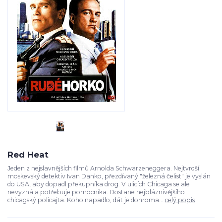
Red Heat
Jeden z nejslavnějších filmů Arnolda Schwarzeneggera. Nejtvrdší
moskevský detektiv Ivan Danko, přezdívaný "železná čelist" je vyslán
do USA, aby dopadl překupníka drog. V ulicích Chicaga se ale
nevyzná a potřebuje pomocníka. Dostane nejbláznivějšího
chicagský policajta. Koho napadlo, dát je dohroma...
celý popis