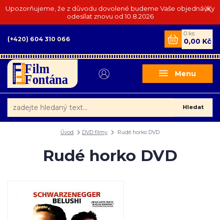
Upozorňujeme, že z důvodu dovolené budeme Vaše objednávky
odesílat znovu od 10.8.2026
0
ks
(+420) 604 310 066
0,00 Kč
Menu
Hledat
Úvod
DVD filmy
Rudé horko DVD
Rudé horko DVD