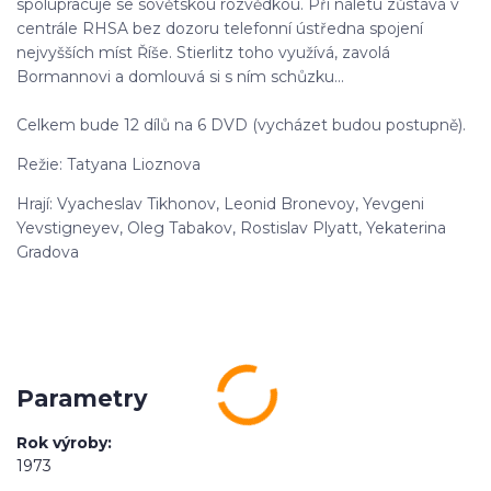
spolupracuje se sovětskou rozvědkou. Při náletu zůstává v
centrále RHSA bez dozoru telefonní ústředna spojení
nejvyšších míst Říše. Stierlitz toho využívá, zavolá
Bormannovi a domlouvá si s ním schůzku...
Celkem bude 12 dílů na 6 DVD (vycházet budou postupně).
Režie: Tatyana Lioznova
Hrají: Vyacheslav Tikhonov, Leonid Bronevoy, Yevgeni
Yevstigneyev, Oleg Tabakov, Rostislav Plyatt, Yekaterina
Gradova
Parametry
Rok výroby
1973