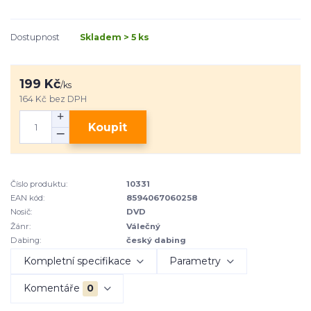
Dostupnost
Skladem > 5 ks
199 Kč
/
ks
164 Kč
bez DPH
Koupit
Číslo produktu:
10331
EAN kód:
8594067060258
Nosič:
DVD
Žánr:
Válečný
Dabing:
český dabing
Kompletní specifikace
Parametry
Komentáře
0