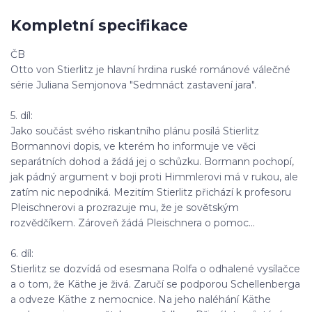
Kompletní specifikace
ČB
Otto von Stierlitz je hlavní hrdina ruské románové válečné
série Juliana Semjonova "Sedmnáct zastavení jara".
5. díl:
Jako součást svého riskantního plánu posílá Stierlitz
Bormannovi dopis, ve kterém ho informuje ve věci
separátních dohod a žádá jej o schůzku. Bormann pochopí,
jak pádný argument v boji proti Himmlerovi má v rukou, ale
zatím nic nepodniká. Mezitím Stierlitz přichází k profesoru
Pleischnerovi a prozrazuje mu, že je sovětským
rozvědčíkem. Zároveň žádá Pleischnera o pomoc...
6. díl:
Stierlitz se dozvídá od esesmana Rolfa o odhalené vysílačce
a o tom, že Käthe je živá. Zaručí se podporou Schellenberga
a odveze Käthe z nemocnice. Na jeho naléhání Käthe