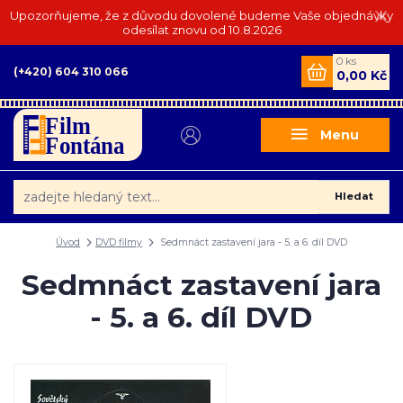
Upozorňujeme, že z důvodu dovolené budeme Vaše objednávky
odesílat znovu od 10.8.2026
0
ks
(+420) 604 310 066
0,00 Kč
Menu
Hledat
Úvod
DVD filmy
Sedmnáct zastavení jara - 5. a 6. díl DVD
Sedmnáct zastavení jara
- 5. a 6. díl DVD