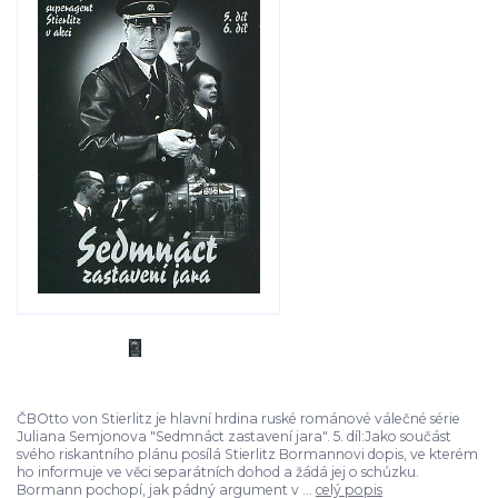
ČBOtto von Stierlitz je hlavní hrdina ruské románové válečné série
Juliana Semjonova "Sedmnáct zastavení jara". 5. díl:Jako součást
svého riskantního plánu posílá Stierlitz Bormannovi dopis, ve kterém
ho informuje ve věci separátních dohod a žádá jej o schůzku.
Bormann pochopí, jak pádný argument v ...
celý popis