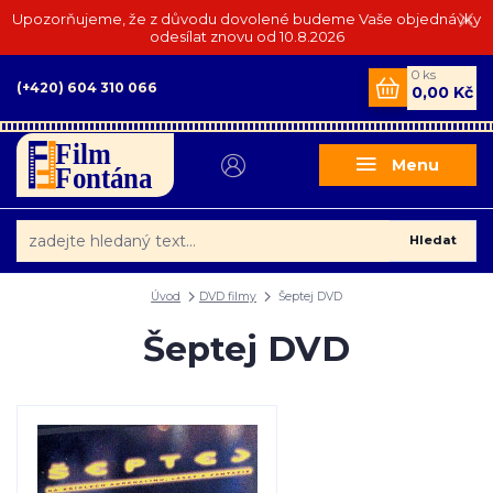
Upozorňujeme, že z důvodu dovolené budeme Vaše objednávky
odesílat znovu od 10.8.2026
0
ks
(+420) 604 310 066
0,00 Kč
Menu
Hledat
Úvod
DVD filmy
Šeptej DVD
Šeptej DVD