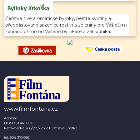
Čerstvé živé aromatické bylinky, pestré květiny a
předpěstované sazenice rostlin a zeleniny pro Váš dům i
zahradu přímo od Vašeho bylinkáře a zahradníka.
www.filmfontana.cz
Adresa:
HOSOSTAR s.r.o
Petřkovická 206/27, 725 28 Ostrava-Lhotka
tel: 604 310 066