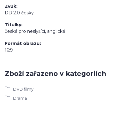
Zvuk
DD 2.0 česky
Titulky
české pro neslyšící, anglické
Formát obrazu
16:9
Zboží zařazeno v kategoriích
DVD filmy
Drama