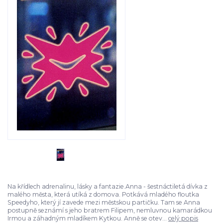
Na křídlech adrenalinu, lásky a fantazie.Anna - šestnáctiletá dívka z
malého města, která utíká z domova. Potkává mladého floutka
Speedyho, který jí zavede mezi městskou partičku. Tam se Anna
postupně seznámí s jeho bratrem Filipem, nemluvnou kamarádkou
Irmou a záhadným mladíkem Kytkou. Anně se otev...
celý popis