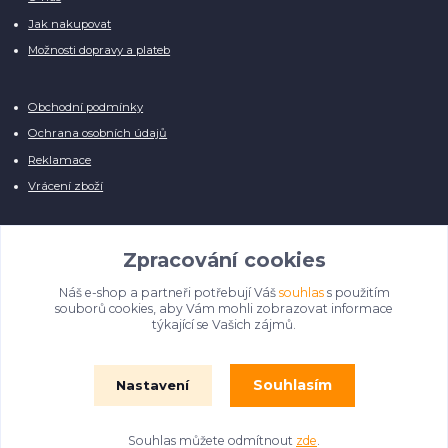
Jak nakupovat
Možnosti dopravy a plateb
Obchodní podmínky
Ochrana osobních údajů
Reklamace
Vrácení zboží
Zpracování cookies
Náš e-shop a partneři potřebují Váš
souhlas
s použitím
Manuálně pro Vás kontrolujeme každý produkt, přesto se může stát, že u
souborů cookies, aby Vám mohli zobrazovat informace
několika z nich je vyobrazen pouze obrázek informativního charakteru.
týkající se Vašich zájmů.
Omlouváme se, na úpravě databáze pilně pracujeme.
Souhlasím
Nastavení
© Film Fontána 2018 - 2024
Souhlas můžete odmítnout
zde
.
Vytvořeno na
Eshop-rychle.cz