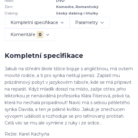
Nosič:
DVD
Žánr:
Komedie, Romantický
Dabing:
český dabing i titulky
Kompletní specifikace
Parametry
Komentáře
0
Kompletní specifikace
Jakub na střední škole těžce bojuje s angličtinou, má ovšem
movité rodiče, a ti pro synka nelitují peněz. Zaplatí mu
prázdninový pobyt v jazykovém táboře, kde se má připravit
na reparát. Když mladík dorazí na místo, zažije otřes: jeho
lektorkou je nenáviděná profesorka Klára Fišerová, právě ta,
která ho nechala propadnout! Navíc má s sebou pětiletého
synka Davida, a ten je pěkné kvítko. Jakub je znechucen
vývojem událostí a rozhoduje se pro rafinovaný protitah.
Celá věc se mu ale vymkne z ruky i ze srdce...
Režie: Karel Kachyňa