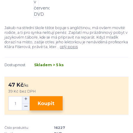
Jakub na střední škole těžce bojuje s angličtinou, má ovšem movité
rodiče, a ti pro synka nelitují peněz. Zaplatí mu prázdninový pobyt v
jazykovém táboře, kde se má připravit na reparát. Když mladík
dorazí na místo, zažije otřes: jeho lektorkou je nenáviděná profesorka
Klára Fišerová, právě ta, kter...
celý popis
Dostupnost
Skladem > 5 ks
47 Kč
/
ks
39 Kč
bez DPH
Koupit
Číslo produktu:
16227