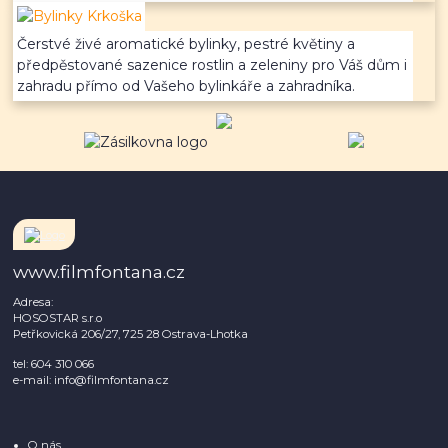
Čerstvé živé aromatické bylinky, pestré květiny a
předpěstované sazenice rostlin a zeleniny pro Váš dům i
zahradu přímo od Vašeho bylinkáře a zahradníka.
www.filmfontana.cz
Adresa:
HOSOSTAR s.r.o
Petřkovická 206/27, 725 28 Ostrava-Lhotka
tel: 604 310 066
e-mail: info@filmfontana.cz
O nás