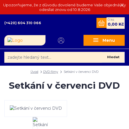
Upozorňujeme, že z důvodu dovolené budeme Vaše objednávky
odesílat znovu od 10.8.2026
0
ks
(+420) 604 310 066
0,00 Kč
Menu
Hledat
Úvod
DVD filmy
Setkání v červenci DVD
Setkání v červenci DVD