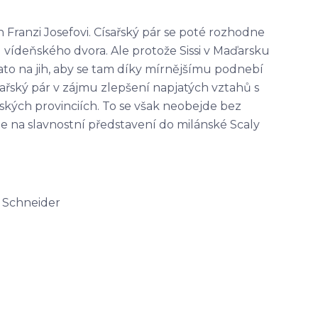
jen Franzi Josefovi. Císařský pár se poté rozhodne
ku vídeňského dvora. Ale protože Sissi v Maďarsku
to na jih, aby se tam díky mírnějšímu podnebí
sařský pár v zájmu zlepšení napjatých vztahů s
alských provinciích. To se však neobejde bez
ebe na slavnostní představení do milánské Scaly
 Schneider