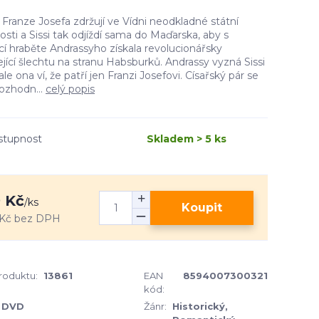
 Franze Josefa zdržují ve Vídni neodkladné státní
tosti a Sissi tak odjíždí sama do Maďarska, aby s
 hraběte Andrassyho získala revolucionářsky
jící šlechtu na stranu Habsburků. Andrassy vyzná Sissi
 ale ona ví, že patří jen Franzi Josefovi. Císařský pár se
ozhodn...
celý popis
stupnost
Skladem > 5 ks
 Kč
/
ks
Koupit
Kč
bez DPH
produktu:
13861
EAN
8594007300321
kód:
DVD
Žánr:
Historický,