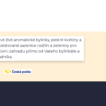
vé živé aromatické bylinky, pestré květiny a
ěstované sazenice rostlin a zeleniny pro
dům i zahradu přímo od Vašeho bylinkáře a
adníka.