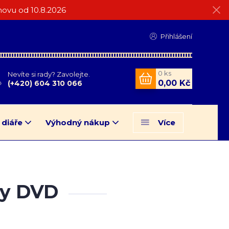
ovu od 10.8.2026
Přihlášení
0
ks
Nevíte si rady? Zavolejte.
0,00 Kč
(+420) 604 310 066
 diáře
Výhodný nákup
Více
vny DVD