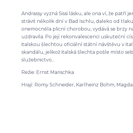
Andrassy vyzná Sissi lásku, ale ona ví, že patří 
strávit několik dní v Bad Ischlu, daleko od tla
onemocněla plicní chorobou, vydává se brzy na
uzdravila. Po její rekonvalescenci uskuteční cí
italskou šlechtou oficiální státní návštěvu v it
skandálu, jelikož italská šlechta pošle místo s
služebnictvo...
Režie: Ernst Marischka
Hrají: Romy Schneider, Karlheinz Bohm, Magda