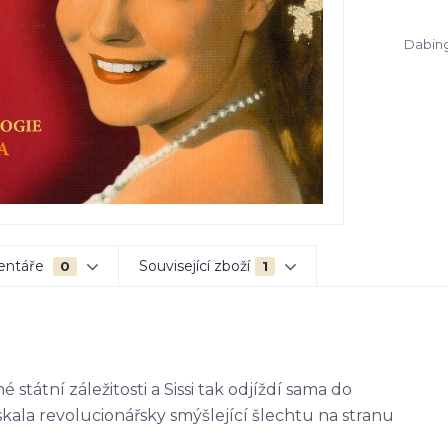
Dabing
entáře
Související zboží
0
1
státní záležitosti a Sissi tak odjíždí sama do
kala revolucionářsky smýšlející šlechtu na stranu