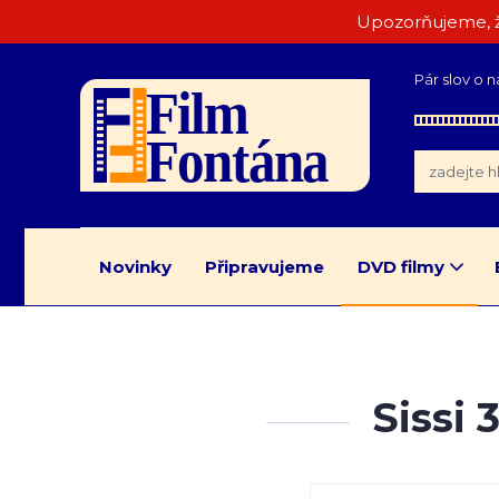
Upozorňujeme, ž
Pár slov o n
Novinky
Připravujeme
DVD filmy
Sissi 