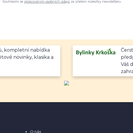
Souhlasím se
zpracováním osobních údajů
za účelem rozesílky newsletteru.
mů, kompletní nabídka
Čerst
ětové novinky, klasika a
předp
Váš 
zahr
O nás