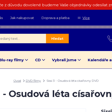
e z důvodu dovolené budeme Vaše objednávky odesílat zn
ás
Jak nakupovat
Doprava a platba
Více
Hledat
Blu-ray filmy
CD
Vybrali jsme
Kalendáře a
Úvod
DVD filmy
Sissi 3 - Osudová léta císařovny DVD
3 - Osudová léta císařo
Sissi