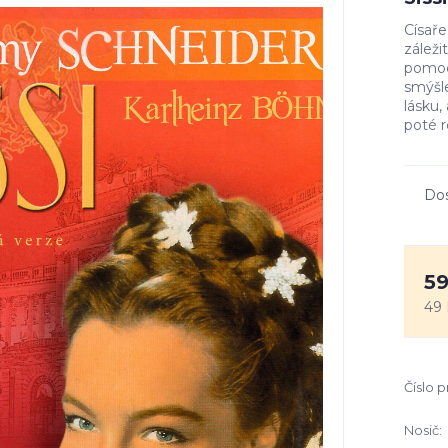
Císaře
záleži
pomocí
smýšle
lásku,
poté r
Do
59
49 
Číslo 
Nosič: