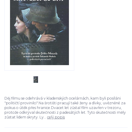
Děj filmu se odehrává v kladenských ocelárnách, kam byli posíláni
"političtí provinilci".Na šrotišti pracují také ženy a dívky, uvězněné za
pokus o útěk přes hranice.Dvacet let zůstal film uzavřen v trezoru,
protože odkrýval skutečnosti z padesátých let. Tyto skutečnosti měly
zůstat lidem skryty. Ly...
celý popis