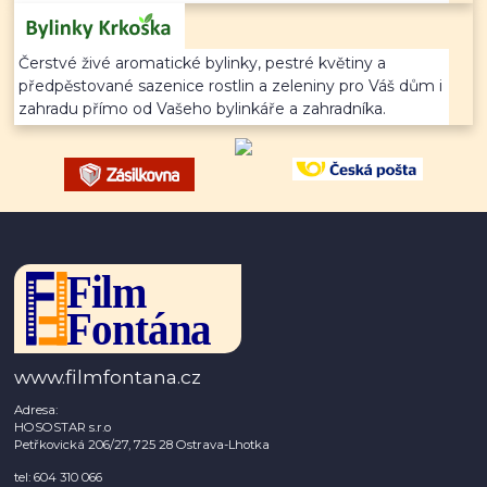
Čerstvé živé aromatické bylinky, pestré květiny a
předpěstované sazenice rostlin a zeleniny pro Váš dům i
zahradu přímo od Vašeho bylinkáře a zahradníka.
www.filmfontana.cz
Adresa:
HOSOSTAR s.r.o
Petřkovická 206/27, 725 28 Ostrava-Lhotka
tel: 604 310 066