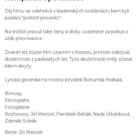
Děj filmu se odehrává v kladenských ocelárnách, kam byli
posíláni "političtí provinilci".
Na šrotišti pracují také ženy a dívky, uvězněné za pokus o
útěk přes hranice.
Dvacet let zůstal film uzavřen v trezoru, protože odkrýval
skutečnosti z padesátých let. Tyto skutečnosti měly zůstat
lidem skryty.
Lyrická groteska na motivy povídek Bohumila Hrabala.
Bonusy:
Filmografie.
Fotogalerie.
Rozhovory: Jiří Menzel, František Řehák, Naďa Urbánková,
Zdeněk Svěrák.
Režie: Jiří Menzel