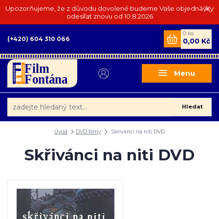
Upozorňujeme, že z důvodu dovolené budeme Vaše objednávky
odesílat znovu od 10.8.2026
0
ks
(+420) 604 310 066
0,00 Kč
Menu
Hledat
Úvod
DVD filmy
Skřivánci na niti DVD
Skřivánci na niti DVD