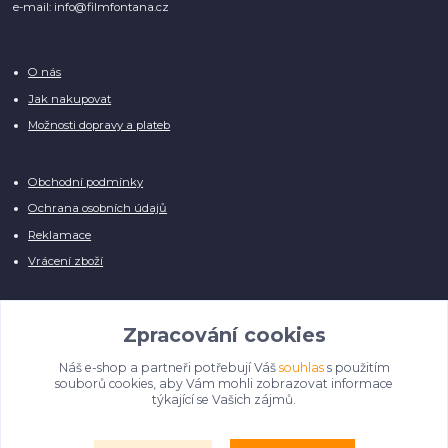
e-mail: info@filmfontana.cz
O nás
Jak nakupovat
Možnosti dopravy a plateb
Obchodní podmínky
Ochrana osobních údajů
Reklamace
Vrácení zboží
Zpracování cookies
Náš e-shop a partneři potřebují Váš
souhlas
s použitím
Manuálně pro Vás kontrolujeme každý produkt, přesto se může stát, že u
souborů cookies, aby Vám mohli zobrazovat informace
několika z nich je vyobrazen pouze obrázek informativního charakteru.
týkající se Vašich zájmů.
Omlouváme se, na úpravě databáze pilně pracujeme.