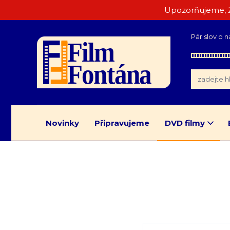
Upozorňujeme, ž
Pár slov o n
Novinky
Připravujeme
DVD filmy