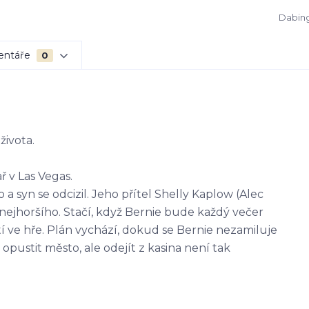
Dabing
entáře
0
života.
ř v Las Vegas.
a syn se odcizil. Jeho přítel Shelly Kaplow (Alec
nejhoršího. Stačí, když Bernie bude každý večer
tí ve hře. Plán vychází, dokud se Bernie nezamiluje
 opustit město, ale odejít z kasina není tak