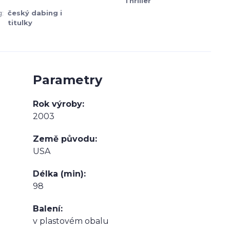
Thriller
:
český dabing i
titulky
Parametry
Rok výroby
2003
Země původu
USA
Délka (min)
98
Balení
v plastovém obalu