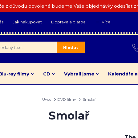
e z důvodu dovolené budeme Vaše objednávky odesílat zn
ás
Jak nakupovat
Doprava a platba
Více
Hledat
Blu-ray filmy
CD
Vybrali jsme
Kalendáře a
Úvod
DVD filmy
Smolař
Smolař
The 