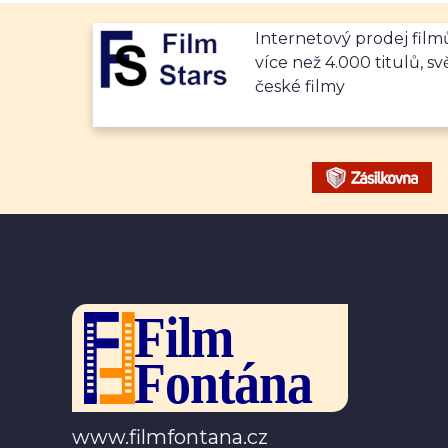
Internetový prodej fil
více než 4.000 titulů, sv
české filmy
www.filmfontana.cz