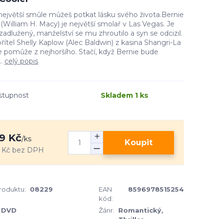
 největší smůle můžeš potkat lásku svého života.Bernie
(William H. Macy) je největší smolař v Las Vegas. Je
zadlužený, manželství se mu zhroutilo a syn se odcizil.
řítel Shelly Kaplow (Alec Baldwin) z kasina Shangri-La
 pomůže z nejhoršího. Stačí, když Bernie bude
..
celý popis
stupnost
Skladem 1 ks
9 Kč
/
ks
Koupit
 Kč
bez DPH
produktu:
08229
EAN
8596978515254
kód:
DVD
Žánr:
Romantický,