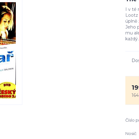
I v té
Lootz 
úplně 
Jeho p
mu ale
každý.
Do
19
164
Číslo 
Nosič: