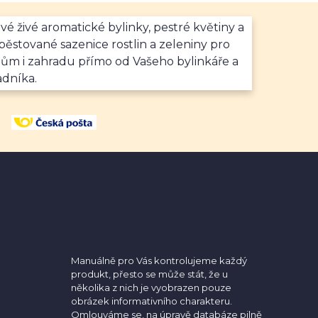
vé živé aromatické bylinky, pestré květiny a
ěstované sazenice rostlin a zeleniny pro
dům i zahradu přímo od Vašeho bylinkáře a
adníka.
Manuálně pro Vás kontrolujeme každý
produkt, přesto se může stát, že u
několika z nich je vyobrazen pouze
obrázek informativního charakteru.
Omlouváme se, na úpravě databáze pilně