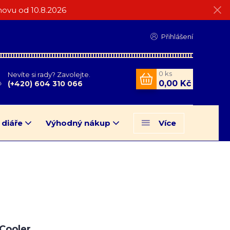
ovu od 10.8.2026
Přihlášení
0
ks
Nevíte si rady? Zavolejte.
0,00 Kč
(+420) 604 310 066
 diáře
Výhodný nákup
Více
Cooler