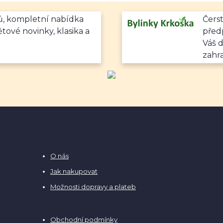
mů, kompletní nabídka
Čerst
ětové novinky, klasika a
předp
Váš 
zahr
O nás
Jak nakupovat
Možnosti dopravy a plateb
Obchodní podmínky