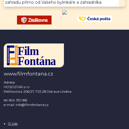
zahradu přímo od Vašeho bylinkáře a zahradníka.
www.filmfontana.cz
Adresa:
HOSOSTAR s.r.o
Petřkovická 206/27, 725 28 Ostrava-Lhotka
tel: 604 310 066
e-mail: info@filmfontana.cz
O nás