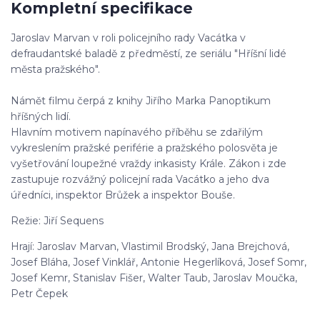
Kompletní specifikace
Jaroslav Marvan v roli policejního rady Vacátka v
defraudantské baladě z předměstí, ze seriálu "Hříšní lidé
města pražského".
Námět filmu čerpá z knihy Jiřího Marka Panoptikum
hříšných lidí.
Hlavním motivem napínavého příběhu se zdařilým
vykreslením pražské periférie a pražského polosvěta je
vyšetřování loupežné vraždy inkasisty Krále. Zákon i zde
zastupuje rozvážný policejní rada Vacátko a jeho dva
úředníci, inspektor Brůžek a inspektor Bouše.
Režie: Jiří Sequens
Hrají: Jaroslav Marvan, Vlastimil Brodský, Jana Brejchová,
Josef Bláha, Josef Vinklář, Antonie Hegerlíková, Josef Somr,
Josef Kemr, Stanislav Fišer, Walter Taub, Jaroslav Moučka,
Petr Čepek