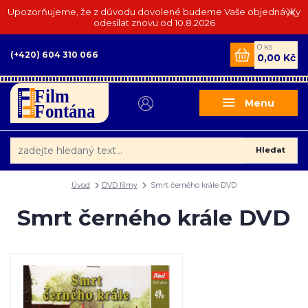
Upozorňujeme, že z důvodu dovolené budeme Vaše objednávky
odesílat znovu od 10.8.2026
0
ks
(+420) 604 310 066
0,00 Kč
Menu
Hledat
Úvod
DVD filmy
Smrt černého krále DVD
Smrt černého krále DVD