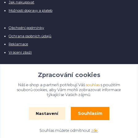
Jak nakupovat
Možnosti dopravy a plateb
Obchodní podmínky
Ochrana osobních údajů
Reklamace
Vrácení zboží
Zpracování cookies
Náš e-shop a partneři potřebují Váš
souhlas
s použitím
Manuálně pro Vás kontrolujeme každý produkt, přesto se může stát, že u
souborů cookies, aby Vám mohli zobrazovat informace
několika z nich je vyobrazen pouze obrázek informativního charakteru.
týkající se Vašich zájmů.
Omlouváme se, na úpravě databáze pilně pracujeme.
Souhlasím
Nastavení
© Film Fontána 2018 - 2024
Souhlas můžete odmítnout
zde
.
Vytvořeno na
Eshop-rychle.cz