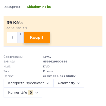
Dostupnost
Skladem > 5 ks
39 Kč
/
ks
32 Kč
bez DPH
Koupit
Číslo produktu:
13742
EAN kód:
8595629800886
Nosič:
DVD
Žánr:
Drama
Dabing:
český dabing i titulky
Kompletní specifikace
Parametry
Komentáře
0