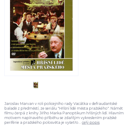
Jaroslav Marvan v roli policejního rady Vacátka v defraudantské
baladě z předměstí, ze seriálu "Hříšní lidé města pražského". Námět
filmu čerpá z knihy Jiřího Marka Panoptikum hříšných lidí. Hlavním
motivem napínavého příběhu se zdařilým vykreslením pražské
periférie a pražského polosvěta je vyšetřo...
celý popis