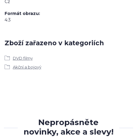
Cz
Formát obrazu
4:3
Zboží zařazeno v kategoriích
DVD filmy
Akční a bojový
Nepropásněte
novinky, akce a slevy!