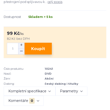
přestrojení pod splývavou k...
celý popis
Dostupnost
Skladem > 5 ks
99 Kč
/
ks
82 Kč
bez DPH
Koupit
Číslo produktu:
10241
Nosič:
DVD
Žánr:
Akční
Dabing:
český dabing i titulky
Kompletní specifikace
Parametry
Komentáře
0