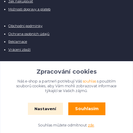
Jak nakupovat
Možnosti dopravy a plateb
Obchodní podmínky
Ochrana osobních údajů
Reklamace
Vrácení zboží
Zpracování cookies
Náš e-shop a partneři potřebují Váš
souhlas
s použitím
Manuálně pro Vás kontrolujeme každý produkt, přesto se může stát, že u
souborů cookies, aby Vám mohli zobrazovat informace
několika z nich je vyobrazen pouze obrázek informativního charakteru.
týkající se Vašich zájmů.
Omlouváme se, na úpravě databáze pilně pracujeme.
Souhlasím
Nastavení
© Film Fontána 2018 - 2024
Souhlas můžete odmítnout
zde
.
Vytvořeno na
Eshop-rychle.cz