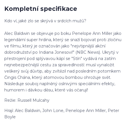
Kompletní specifikace
Kdo ví, jaké zlo se skrývá v srdcích mužů?
Alec Baldwin se objevuje po boku Penelope Ann Miller jako
legendární super hrdina, který se snaží bojovat proti zločinu
ve filmu, který je označován jako "nejvtipnější akční
dobrodružství po Indiana Jonesovi!" (NBC News). Ukrytý v
přestrojení pod splývavou kápí se "Stín" vydává na zatím
nejnebezpečnější cestu za spravedlností: musí vynaložit
veškerý svůj důvtip, aby zvítězil nad posledním potomkem
Čingis Chána, který atomovou bombou ohrožuje svět.
Následuje souboj naplněný oslnivými speciálními efekty,
humorem i dávkou děsu, které vás očarují!
Režie: Russell Mulcahy
Hrají: Alec Baldwin, John Lone, Penelope Ann Miller, Peter
Boyle