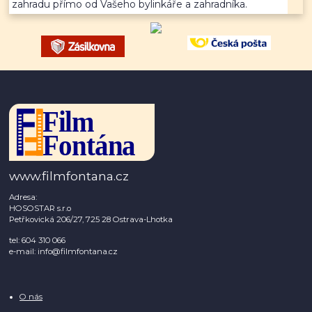
zahradu přímo od Vašeho bylinkáře a zahradníka.
www.filmfontana.cz
Adresa:
HOSOSTAR s.r.o
Petřkovická 206/27, 725 28 Ostrava-Lhotka
tel: 604 310 066
e-mail: info@filmfontana.cz
O nás