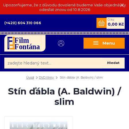
Upozorňujeme, že z důvodu dovolené budeme Vaše objednávky
odesílat znovu od 10.8.2026
0
ks
(+420) 604 310 066
0,00 Kč
Menu
Hledat
Úvod
DVD filmy
Stín ďábla (A. Baldwin) / slim
Stín ďábla (A. Baldwin) /
slim