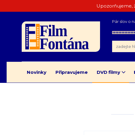
Upozorňujeme, ž
Pár slov o n
Novinky
Připravujeme
DVD filmy