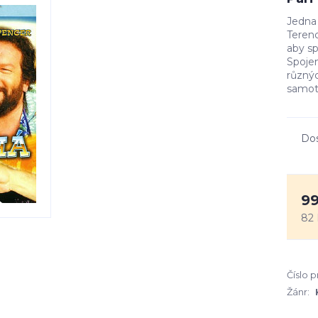
Jedna 
Terenc
aby sp
Spojen
různýc
samot
Do
99
82 
Číslo 
Žánr: