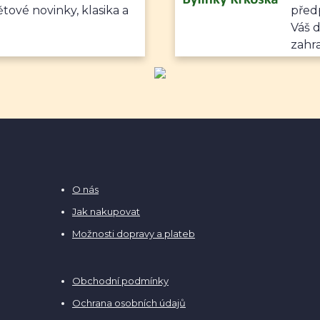
ětové novinky, klasika a
předp
Váš 
zahr
O nás
Jak nakupovat
Možnosti dopravy a plateb
Obchodní podmínky
Ochrana osobních údajů