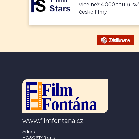
více než 4.000 titulů, sv
české filmy
www.filmfontana.cz
Adresa:
HOSOSTAR s.r.o