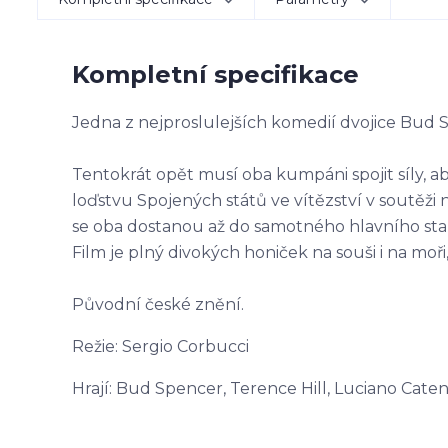
Kompletní specifikace
Jedna z nejproslulejších komedií dvojice Bud S
Tentokrát opět musí oba kumpáni spojit síly, ab
loďstvu Spojených států ve vítězství v soutěži 
se oba dostanou až do samotného hlavního st
Film je plný divokých honiček na souši i na moř
Původní české znění.
Režie: Sergio Corbucci
Hrají: Bud Spencer, Terence Hill, Luciano Caten