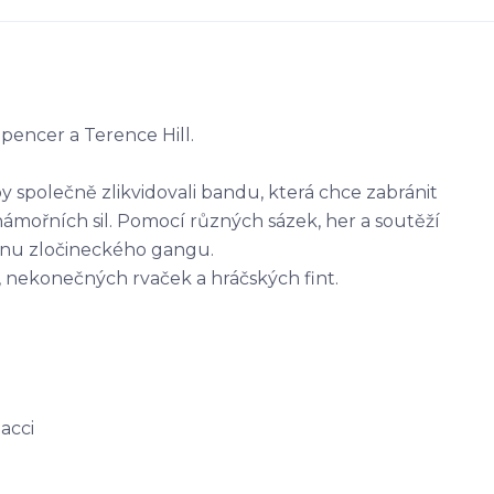
pencer a Terence Hill.
y společně zlikvidovali bandu, která chce zabránit
námořních sil. Pomocí různých sázek, her a soutěží
anu zločineckého gangu.
i, nekonečných rvaček a hráčských fint.
acci