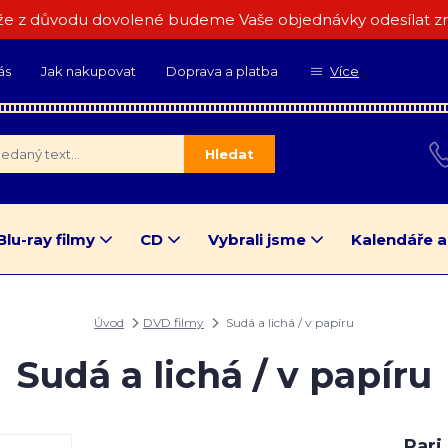
e z důvodu dovolené budeme Vaše objednávky odesílat zn
ás
Jak nakupovat
Doprava a platba
Více
Hledat
Blu-ray filmy
CD
Vybrali jsme
Kalendáře a
Úvod
DVD filmy
Sudá a lichá / v papíru
Sudá a lichá / v papíru
Pari