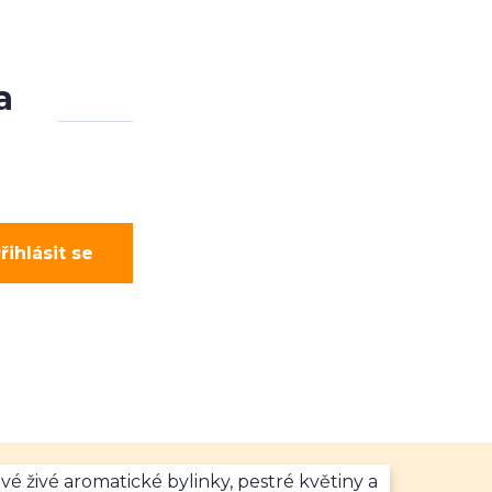
a
řihlásit se
vé živé aromatické bylinky, pestré květiny a