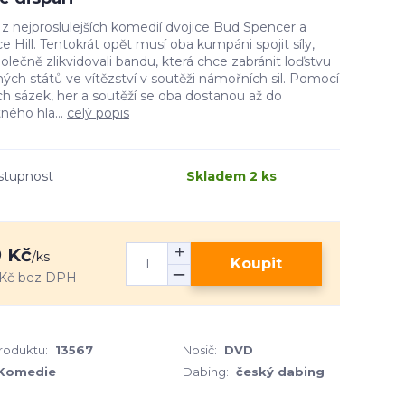
z nejproslulejších komedií dvojice Bud Spencer a
e Hill. Tentokrát opět musí oba kumpáni spojit síly,
olečně zlikvidovali bandu, která chce zabránit loďstvu
ých států ve vítězství v soutěži námořních sil. Pomocí
h sázek, her a soutěží se oba dostanou až do
ného hla...
celý popis
stupnost
Skladem 2 ks
 Kč
/
ks
Koupit
Kč
bez DPH
produktu:
13567
Nosič:
DVD
Komedie
Dabing:
český dabing