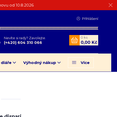
ovu od 10.8.2026
Přihlášení
0
ks
Nevíte si rady? Zavolejte.
0,00 Kč
(+420) 604 310 066
 diáře
Výhodný nákup
Více
 e dispari