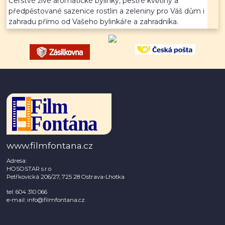
Čerstvé živé aromatické bylinky, pestré květiny a
předpěstované sazenice rostlin a zeleniny pro Váš dům i
zahradu přímo od Vašeho bylinkáře a zahradníka.
www.filmfontana.cz
Adresa:
HOSOSTAR s.r.o
Petřkovická 206/27, 725 28 Ostrava-Lhotka
tel: 604 310 066
e-mail: info@filmfontana.cz