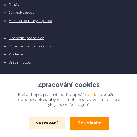
O nás
Jak nakupovat
Možnosti dopravy a plateb
Obchodní podmínky
Ochrana osobních údajů
Reklamace
Vrácení zboží
Zpracování cookies
Náš e-shop a partneři potřebují Váš
souhlas
s použitím
Manuálně pro Vás kontrolujeme každý produkt, přesto se může stát, že u
souborů cookies, aby Vám mohli zobrazovat informace
několika z nich je vyobrazen pouze obrázek informativního charakteru.
týkající se Vašich zájmů.
Omlouváme se, na úpravě databáze pilně pracujeme.
Souhlasím
Nastavení
© Film Fontána 2018 - 2024