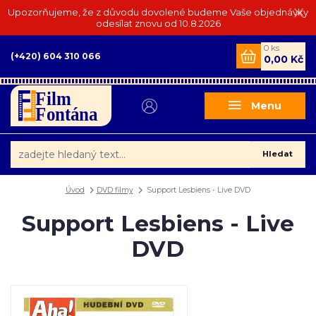
Upozorňujeme, že z důvodu dovolené budeme Vaše objednávky
odesílat znovu od 10.8.2026
0
ks
(+420) 604 310 066
0,00 Kč
Menu
Hledat
Úvod
DVD filmy
Support Lesbiens - Live DVD
Support Lesbiens - Live
DVD