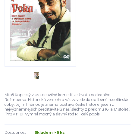
Miloš Kopecký v kratochvilné komedii ze života posledního
Rožmberka. Historická veselohra vás zavede do oblíbené rudolfínské
doby. Jejím hrdinou je známá postava české historie, jeden z
nejvýznamnějších představitelů naší šlechty z přelomu 16. a 17. století,
jímž v r.1611 vymřel mocný a slavný rod R...
celý popis
Dostupnost
Skladem > 5 ks