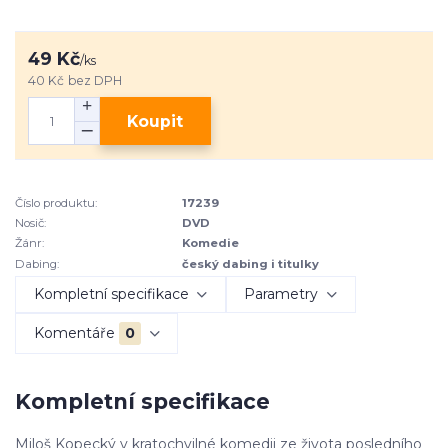
49 Kč
/
ks
40 Kč
bez DPH
Koupit
Číslo produktu:
17239
Nosič:
DVD
Žánr:
Komedie
Dabing:
český dabing i titulky
Kompletní specifikace
Parametry
Komentáře
0
Kompletní specifikace
Miloš Kopecký v kratochvilné komedii ze života posledního