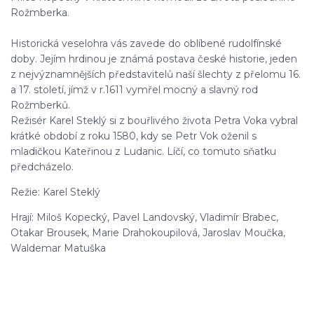
Rožmberka.
Historická veselohra vás zavede do oblíbené rudolfínské
doby. Jejím hrdinou je známá postava české historie, jeden
z nejvýznamnějších představitelů naší šlechty z přelomu 16.
a 17. století, jímž v r.1611 vymřel mocný a slavný rod
Rožmberků.
Režisér Karel Steklý si z bouřlivého života Petra Voka vybral
krátké období z roku 1580, kdy se Petr Vok oženil s
mladičkou Kateřinou z Ludanic. Líčí, co tomuto sňatku
předcházelo.
Režie: Karel Steklý
Hrají: Miloš Kopecký, Pavel Landovský, Vladimír Brabec,
Otakar Brousek, Marie Drahokoupilová, Jaroslav Moučka,
Waldemar Matuška