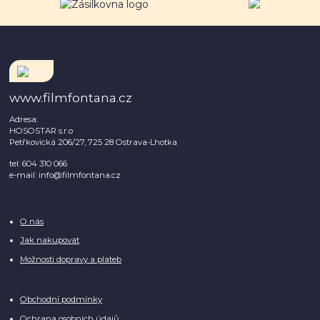
www.filmfontana.cz
Adresa:
HOSOSTAR s.r.o
Petřkovická 206/27, 725 28 Ostrava-Lhotka
tel: 604 310 066
e-mail: info@filmfontana.cz
O nás
Jak nakupovat
Možnosti dopravy a plateb
Obchodní podmínky
Ochrana osobních údajů