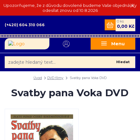
Upozorňujeme, že z důvodu dovolené budeme Vaše objednávky
odesílat znovu od 10.8.2026
0
ks
(+420) 604 310 066
0,00 Kč
Menu
Hledat
Úvod
DVD filmy
Svatby pana Voka DVD
Svatby pana Voka DVD