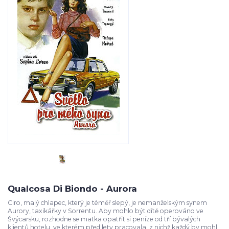
Qualcosa Di Biondo - Aurora
Ciro, malý chlapec, který je téměř slepý, je nemanželským synem
Aurory, taxikářky v Sorrentu. Aby mohlo být dítě operováno ve
Švýcarsku, rozhodne se matka opatřit si peníze od tří bývalých
klientů hotelu, ve kterém před lety pracovala, z nichž každý by mohl