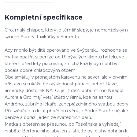
Kompletní specifikace
Ciro, malý chlapec, který je téměř slepý, je nemanželským
synem Aurory, taxikářky v Sorrentu.
Aby mohlo být dítě operováno ve Švýcarsku, rozhodne se
matka opatřit si peníze od tří bývalých klientů hotelu, ve
kterém před lety pracovala, z nichž každý by mohl být
docela dobře chlapcovým otcem.
Oba směřují v pronajatém karavanu na sever, ale v prvním
přístavu se ukáže bezvýslednost pátraní, neboť Dave,
americký důstojník NATO, je již delší dobu mimo Neapol.
Aurora a Ciro mají větší štěstí v Římě, kde naleznou
Andrého, zubního lékaře, zaneprázdněného svatbou dcery.
Přesvědčen a dojat příběhem věnuje André Auroře nějaké
peníze a obraz, jeden ze svatebních darů.
Matka s dítětem se přesunou do Toskánska a vyhledají
hraběte Bertonciniho, aby jen zjistili, že byl dluhy dohnán k