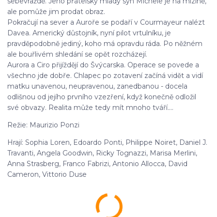
sebevraždě. Jeho přátelský mladý syn Michele je na mizině,
ale pomůže jim prodat obraz.
Pokračují na sever a Auroře se podaří v Courmayeur nalézt
Davea. Americký důstojník, nyní pilot vrtulníku, je
pravděpodobně jediný, koho má opravdu ráda. Po něžném
ale bouřlivém shledání se opět rozcházejí.
Aurora a Ciro přijíždějí do Švýcarska. Operace se povede a
všechno jde dobře. Chlapec po zotavení začíná vidět a vidí
matku unavenou, neupravenou, zanedbanou - docela
odlišnou od jejího prvního vzezření, když konečně odložil
své obvazy. Realita může tedy mít mnoho tváří....
Režie: Maurizio Ponzi
Hrají: Sophia Loren, Edoardo Ponti, Philippe Noiret, Daniel J.
Travanti, Angela Goodwin, Ricky Tognazzi, Marisa Merlini,
Anna Strasberg, Franco Fabrizi, Antonio Allocca, David
Cameron, Vittorio Duse