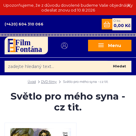
Upozorňujeme, že z důvodu dovolené budeme Vaše objednávky
odesílat znovu od 10.8.2026
0
ks
(+420) 604 310 066
0,00 Kč
Menu
Hledat
Úvod
DVD filmy
Světlo pro mého syna - cz tit.
Světlo pro mého syna -
cz tit.