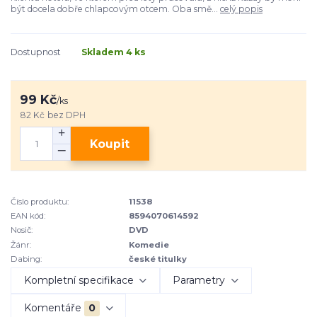
být docela dobře chlapcovým otcem. Oba smě...
celý popis
Dostupnost
Skladem 4 ks
99 Kč
/
ks
82 Kč
bez DPH
Koupit
Číslo produktu:
11538
EAN kód:
8594070614592
Nosič:
DVD
Žánr:
Komedie
Dabing:
české titulky
Kompletní specifikace
Parametry
Komentáře
0