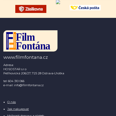
www.filmfontana.cz
Adresa:
HOSOSTAR s.r.o
Petřkovická 206/27, 725 28 Ostrava-Lhotka
tel: 604 310 066
e-mail: info@filmfontana.cz
O nás
Jak nakupovat
Možnosti dopravy a plateb