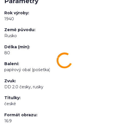
Parametry
Rok výroby
1940
Země původu
Rusko
Délka (min)
80
Balení
papírový obal (pošetka)
Zvuk
DD 2.0 česky, rusky
Titulky
české
Formát obrazu
16:9