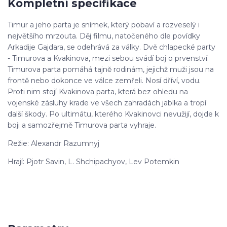
Kompletní specifikace
Timur a jeho parta je snímek, který pobaví a rozveselý i
největšího mrzouta. Děj filmu, natočeného dle povídky
Arkadije Gajdara, se odehrává za války. Dvě chlapecké party
- Timurova a Kvakinova, mezi sebou svádí boj o prvenství.
Timurova parta pomáhá tajně rodinám, jejichž muži jsou na
frontě nebo dokonce ve válce zemřeli. Nosí dříví, vodu.
Proti nim stojí Kvakinova parta, která bez ohledu na
vojenské zásluhy krade ve všech zahradách jablka a tropí
další škody. Po ultimátu, kterého Kvakinovci nevužijí, dojde k
boji a samozřejmě Timurova parta vyhraje.
Režie: Alexandr Razumnyj
Hrají: Pjotr Savin, L. Shchipachyov, Lev Potemkin