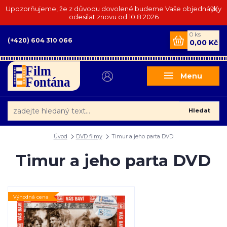
Upozorňujeme, že z důvodu dovolené budeme Vaše objednávky
odesílat znovu od 10.8.2026
0
ks
(+420) 604 310 066
0,00 Kč
Menu
Hledat
Úvod
DVD filmy
Timur a jeho parta DVD
Timur a jeho parta DVD
Výhodná cena