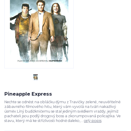
Pineapple Express
Nechte se odnést na obláčku dýmu z Travičky zelené, neuvěřitelně
zábavného filmového hitu, který vám vyvolá na tváři nakažlivý
úsměv.Líný budižkničemu se stal jediným svědkem vraždy, jejímiž
pachateli jsou podlý drogový boss a zkorumpovaná policajtka. Ve
stavu, který má ke střízlivosti hodně daleko,...
celý popis