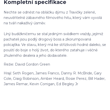
Kompletní specifikace
Nechte se odnést na obláčku dýmu z Travičky zelené,
neuvěřitelně zábavného filmového hitu, který vám vyvolá
na tváři nakažlivý úsměv.
Líný budižkničemu se stal jediným svědkem vraždy, jejímiž
pachateli jsou podlý drogový boss a zkorumpovaná
policajtka. Ve stavu, který má ke střízlivosti hodně daleko, se
pouští do boje o holý život, do kterého zatahuje i věčně
zhuleného dealera a jeho dodavatele.
Režie: David Gordon Green
Hrají: Seth Rogen, James Franco, Danny R. McBride, Gary
Cole, Craig Robinson, Amber Heard, Rosie Perez, Bill Hader,
James Remar, Kevin Corrigan, Ed Begley Jr