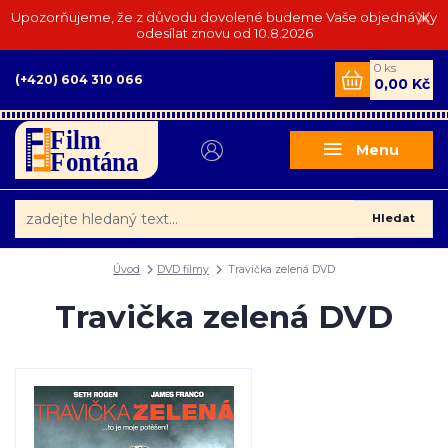
Upozorňujeme, že z důvodu dovolené budeme Vaše objednávky
odesílat znovu od 10.8.2026
0
ks
(+420) 604 310 066
0,00 Kč
Menu
Hledat
Úvod
DVD filmy
Travička zelená DVD
Travička zelená DVD