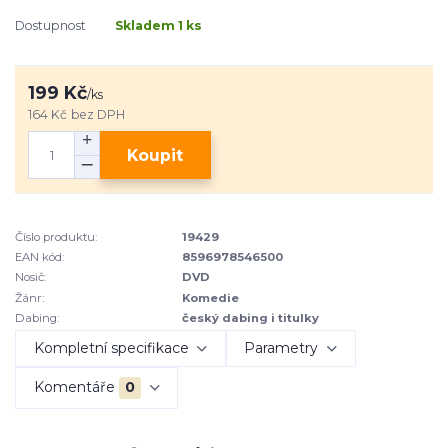
Dostupnost
Skladem 1 ks
199 Kč
/
ks
164 Kč
bez DPH
Koupit
Číslo produktu:
19429
EAN kód:
8596978546500
Nosič:
DVD
Žánr:
Komedie
Dabing:
český dabing i titulky
Kompletní specifikace
Parametry
Komentáře
0