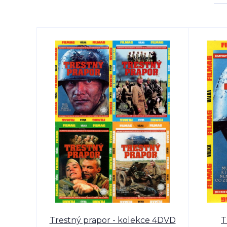
Trestný prapor - kolekce 4DVD
T