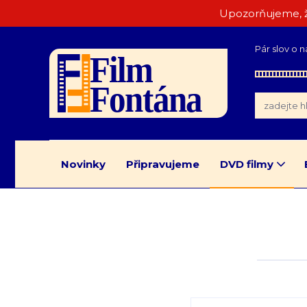
Upozorňujeme, ž
Pár slov o n
Novinky
Připravujeme
DVD filmy