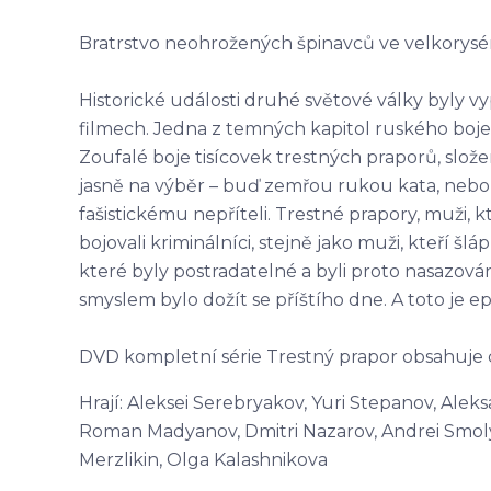
Bratrstvo neohrožených špinavců ve velkorys
Historické události druhé světové války byly
filmech. Jedna z temných kapitol ruského boj
Zoufalé boje tisícovek trestných praporů, slož
jasně na výběr – buď zemřou rukou kata, neb
fašistickému nepříteli. Trestné prapory, muži, kt
bojovali kriminálníci, stejně jako muži, kteří šlá
které byly postradatelné a byli proto nasazovány
smyslem bylo dožít se příštího dne. A toto je e
DVD kompletní série Trestný prapor obsahuje 
Hrají: Aleksei Serebryakov, Yuri Stepanov, Aleks
Roman Madyanov, Dmitri Nazarov, Andrei Smolya
Merzlikin, Olga Kalashnikova