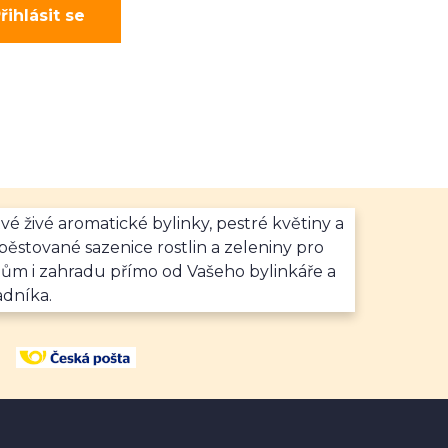
řihlásit se
vé živé aromatické bylinky, pestré květiny a
ěstované sazenice rostlin a zeleniny pro
dům i zahradu přímo od Vašeho bylinkáře a
adníka.