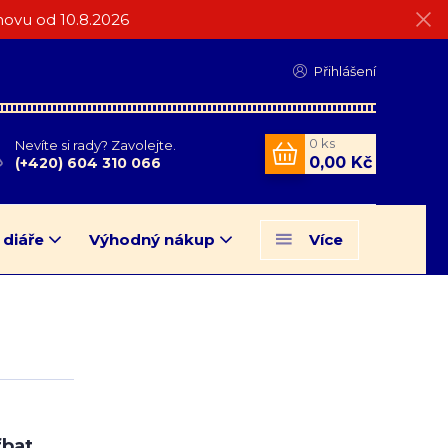
ovu od 10.8.2026
Přihlášení
0
ks
Nevíte si rady? Zavolejte.
0,00 Kč
(+420) 604 310 066
 diáře
Výhodný nákup
Více
fbat