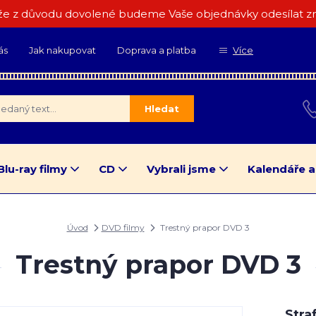
e z důvodu dovolené budeme Vaše objednávky odesílat zn
ás
Jak nakupovat
Doprava a platba
Více
Hledat
Blu-ray filmy
CD
Vybrali jsme
Kalendáře a
Úvod
DVD filmy
Trestný prapor DVD 3
Trestný prapor DVD 3
Stra