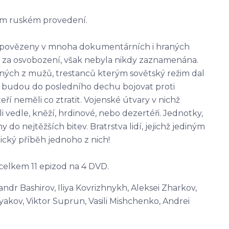
ém ruském provedení.
 vypovězeny v mnoha dokumentárních i hraných
e za osvobození, však nebyla nikdy zaznamenána.
ených z mužů, trestanců kterým sovětský režim dal
o budou do posledního dechu bojovat proti
eří neměli co ztratit. Vojenské útvary v nichž
pli vedle, kněží, hrdinové, nebo dezertéři. Jednotky,
 do nejtěžších bitev. Bratrstva lidí, jejichž jediným
pický příběh jednoho z nich!
celkem 11 epizod na 4 DVD.
andr Bashirov, Iliya Kovrizhnykh, Aleksei Zharkov,
kov, Viktor Suprun, Vasili Mishchenko, Andrei