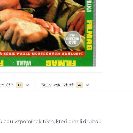
entáře
Související zboží
0
4
ákladu vzpomínek těch, kteří přežili druhou