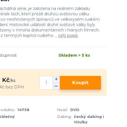
ctidílná série, je založena na reálném základu
nek těch, kteří přežili druhou světovou válku.
stvo neohrožených špinavců ve velkorysém ruském
ení. Historické události druhé světové války byly
ězeny v mnoha dokumentárních i hraných filmech.
z temných kapitol ruského ...
celý popis
stupnost
Skladem > 5 ks
 Kč
/
ks
Koupit
Kč
bez DPH
produktu:
14738
Nosič:
DVD
Válečný
Dabing:
český dabing i
titulky