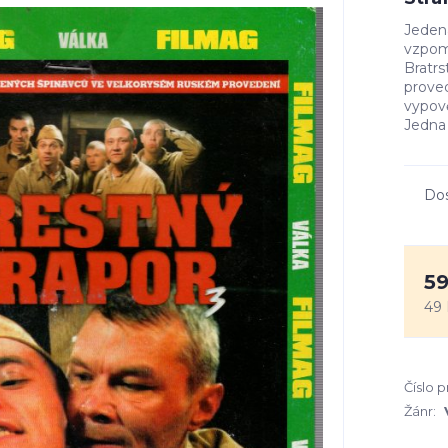
Jedená
vzpomí
Bratr
proved
vypov
Jedna 
Do
59
49 
Číslo 
Žánr: