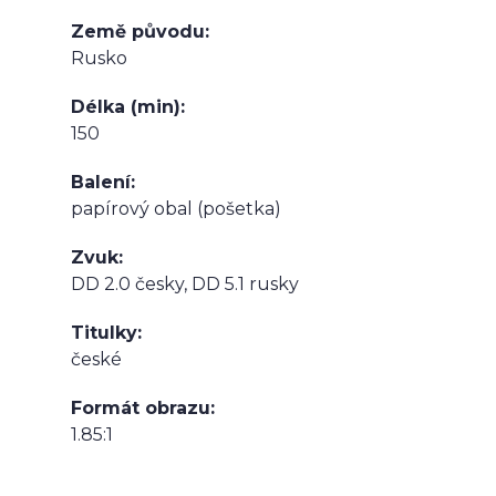
Země původu
Rusko
Délka (min)
150
Balení
papírový obal (pošetka)
Zvuk
DD 2.0 česky, DD 5.1 rusky
Titulky
české
Formát obrazu
1.85:1