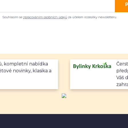
P
Souhlasím se
zpracováním osobních údajů
za účelem rozesílky newsletteru.
mů, kompletní nabídka
Čerst
ětové novinky, klasika a
předp
Váš 
zahr