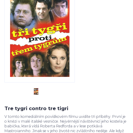
Tre tygri contro tre tigri
V tomto komediálním povídkovém filmu uvidíte tři příběhy. První je
o knězi v malé italské vesničce. Nejvěrnější návštěvnicí jeho kostela je
babička, která vídá Roberta Redforda a v lese potkává
Mastroianniho. Jinak se v jeho životě nic zvláštního neděje. Ale když