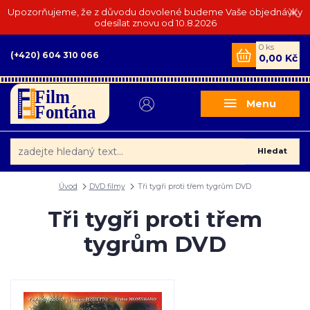
Upozorňujeme, že z důvodu dovolené budeme Vaše objednávky
odesílat znovu od 10.8.2026
0
ks
(+420) 604 310 066
0,00 Kč
Menu
Hledat
Úvod
DVD filmy
Tři tygři proti třem tygrům DVD
Tři tygři proti třem
tygrům DVD