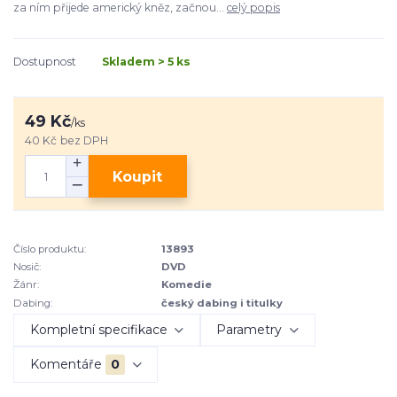
za ním přijede americký kněz, začnou...
celý popis
Dostupnost
Skladem > 5 ks
49 Kč
/
ks
40 Kč
bez DPH
Koupit
Číslo produktu:
13893
Nosič:
DVD
Žánr:
Komedie
Dabing:
český dabing i titulky
Kompletní specifikace
Parametry
Komentáře
0