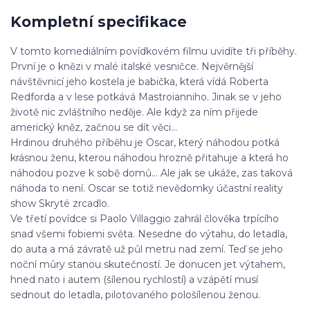
Kompletní specifikace
V tomto komediálním povídkovém filmu uvidíte tři příběhy.
První je o knězi v malé italské vesničce. Nejvěrnější
návštěvnicí jeho kostela je babička, která vídá Roberta
Redforda a v lese potkává Mastroianniho. Jinak se v jeho
životě nic zvláštního neděje. Ale když za ním přijede
americký kněz, začnou se dít věci...
Hrdinou druhého příběhu je Oscar, který náhodou potká
krásnou ženu, kterou náhodou hrozně přitahuje a která ho
náhodou pozve k sobě domů... Ale jak se ukáže, zas taková
náhoda to není. Oscar se totiž nevědomky účastní reality
show Skryté zrcadlo.
Ve třetí povídce si Paolo Villaggio zahrál člověka trpícího
snad všemi fobiemi světa. Nesedne do výtahu, do letadla,
do auta a má závratě už půl metru nad zemí. Teď se jeho
noční můry stanou skutečností. Je donucen jet výtahem,
hned nato i autem (šílenou rychlostí) a vzápětí musí
sednout do letadla, pilotovaného pološílenou ženou.