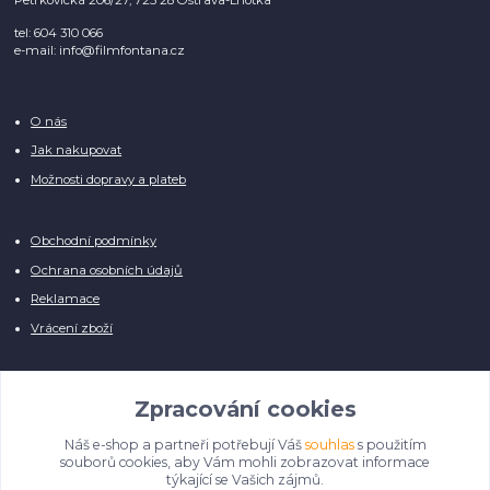
tel: 604 310 066
e-mail: info@filmfontana.cz
O nás
Jak nakupovat
Možnosti dopravy a plateb
Obchodní podmínky
Ochrana osobních údajů
Reklamace
Vrácení zboží
Zpracování cookies
Náš e-shop a partneři potřebují Váš
souhlas
s použitím
Manuálně pro Vás kontrolujeme každý produkt, přesto se může stát, že u
souborů cookies, aby Vám mohli zobrazovat informace
několika z nich je vyobrazen pouze obrázek informativního charakteru.
týkající se Vašich zájmů.
Omlouváme se, na úpravě databáze pilně pracujeme.