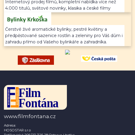
Internetový prodej filmů, kompletní nabídka více než
4.000 titulů, světové novinky, klasika a české filmy
Čerstvé živé aromatické bylinky, pestré květiny a
předpěstované sazenice rostlin a zeleniny pro Váš dům i
zahradu přímo od Vašeho bylinkáře a zahradníka.
www.filmfontana.cz
Adresa:
HOSOSTAR s.r.o
Petřkovická 206/27, 725 28 Ostrava-Lhotka