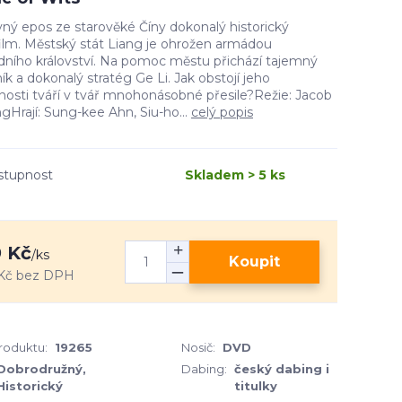
ný epos ze starověké Číny dokonalý historický
ilm. Městský stát Liang je ohrožen armádou
dního království. Na pomoc městu přichází tajemný
ík a dokonalý stratég Ge Li. Jak obstojí jeho
osti tváří v tvář mnohonásobné přesile?Režie: Jacob
Hrají: Sung-kee Ahn, Siu-ho...
celý popis
stupnost
Skladem > 5 ks
 Kč
/
ks
Koupit
Kč
bez DPH
produktu:
19265
Nosič:
DVD
Dobrodružný,
Dabing:
český dabing i
Historický
titulky