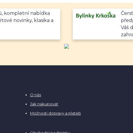
mů, kompletní nabídka
Čerst
ětové novinky, klasika a
předp
Váš 
zahr
O nás
Jak nakupovat
Možnosti dopravy a plateb
Obchodní podmínky