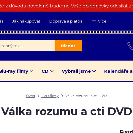
e z důvodu dovolené budeme Vaše objednávky odesílat zn
ás
Jak nakupovat
Doprava a platba
Více
Hledat
Blu-ray filmy
CD
Vybrali jsme
Kalendáře a
Úvod
DVD filmy
Válka rozumu a cti DVD
Válka rozumu a cti DVD
Batt