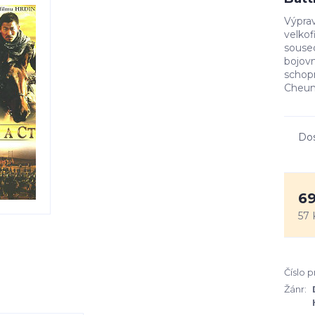
Výprav
velkof
souse
bojovn
schopn
Cheung
Do
69
57 
Číslo 
Žánr: