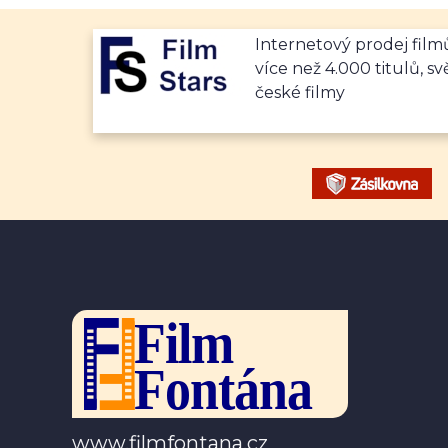
Internetový prodej fil
více než 4.000 titulů, sv
české filmy
www.filmfontana.cz