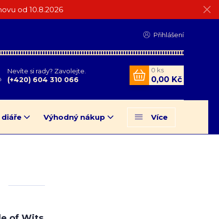
ovu od 10.8.2026
Přihlášení
0
ks
Nevíte si rady? Zavolejte.
0,00 Kč
(+420) 604 310 066
 diáře
Výhodný nákup
Více
le of Wits