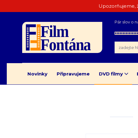
Upozorňujeme, ž
Pár slov o n
Novinky
Připravujeme
DVD filmy