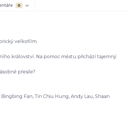
entáře
0
rický velkofilm.
ního království. Na pomoc městu přichází tajemný
násobné přesile?
, Bingbing Fan, Tin Chiu Hung, Andy Lau, Shaan