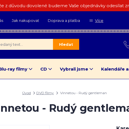
e z důvodu dovolené budeme Vaše objednávky odesílat zn
ás
Jak nakupovat
Doprava a platba
Více
Hledat
Blu-ray filmy
CD
Vybrali jsme
Kalendáře a
Úvod
DVD filmy
Vinnetou - Rudý gentleman
innetou - Rudý gentlem
Kare