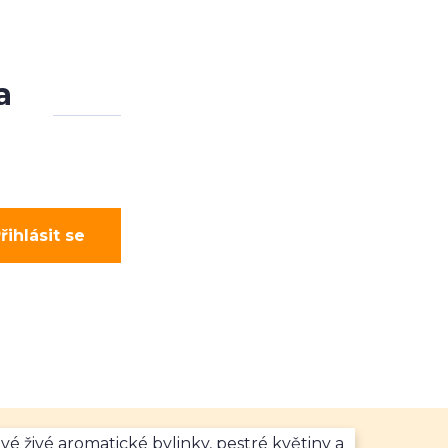
a
řihlásit se
vé živé aromatické bylinky, pestré květiny a