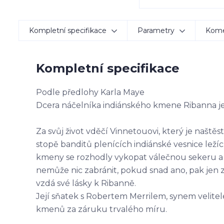
Kompletní specifikace
Parametry
Kom
Kompletní specifikace
Podle předlohy Karla Maye
Dcera náčelníka indiánského kmene Ribanna j
Za svůj život vděčí Vinnetouovi, který je naště
stopě banditů plenících indiánské vesnice leží
kmeny se rozhodly vykopat válečnou sekeru a t
nemůže nic zabránit, pokud snad ano, pak jen 
vzdá své lásky k Ribanně.
Její sňatek s Robertem Merrilem, synem velitele
kmenů za záruku trvalého míru.