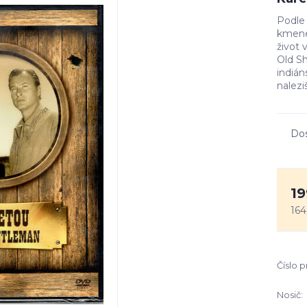
Podle
kmene
život 
Old Sh
indián
nalezi
Do
19
164
Číslo 
Nosič: