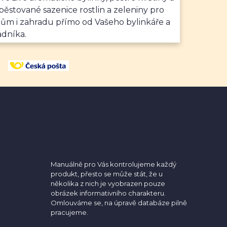
ěstované sazenice rostlin a zeleniny pro
dům i zahradu přímo od Vašeho bylinkáře a
adníka.
Manuálně pro Vás kontrolujeme každý
produkt, přesto se může stát, že u
několika z nich je vyobrazen pouze
obrázek informativního charakteru.
Omlouváme se, na úpravě databáze pilně
pracujeme.