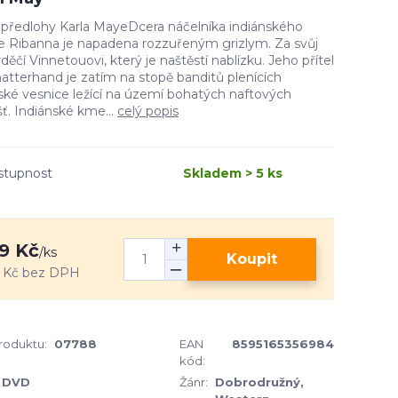
 předlohy Karla MayeDcera náčelníka indiánského
 Ribanna je napadena rozzuřeným grizlym. Za svůj
vděčí Vinnetouovi, který je naštěstí nablízku. Jeho přítel
atterhand je zatím na stopě banditů plenících
ské vesnice ležící na území bohatých naftových
šť. Indiánské kme...
celý popis
stupnost
Skladem > 5 ks
9 Kč
/
ks
Koupit
 Kč
bez DPH
produktu:
07788
EAN
8595165356984
kód:
DVD
Žánr:
Dobrodružný,