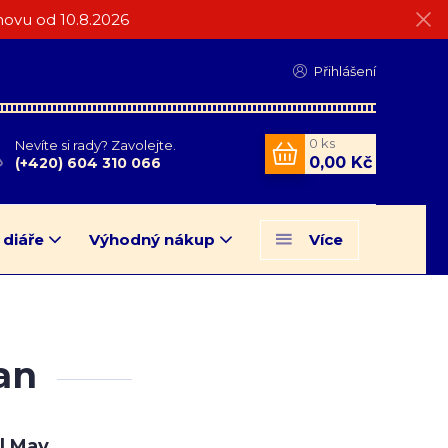
ovu od 10.8.2026
Přihlášení
0
ks
Nevíte si rady? Zavolejte.
0,00 Kč
(+420) 604 310 066
 diáře
Výhodný nákup
Více
an
l May