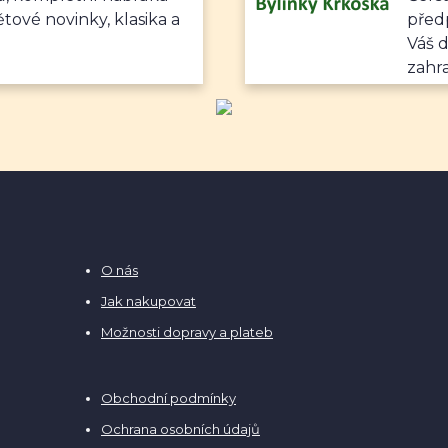
ětové novinky, klasika a
předp
Váš 
zahr
O nás
Jak nakupovat
Možnosti dopravy a plateb
Obchodní podmínky
Ochrana osobních údajů