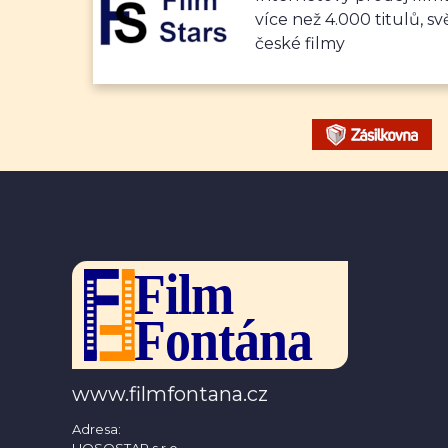
více než 4.000 titulů, sv
české filmy
www.filmfontana.cz
Adresa:
HOSOSTAR s.r.o