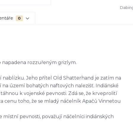
Dabing
entáře
0
e napadena rozzuřeným grizlym.
stí nablízku. Jeho přítel Old Shatterhand je zatím na
cí na území bohatých naftových nalezišť. Indiánské
áhnou k vojenské pevnosti. Zdá se, že krveprolití
za cenu toho, že se mladý náčelník Apačů Vinnetou
 místní pevnosti, považují náčelníci indiánských