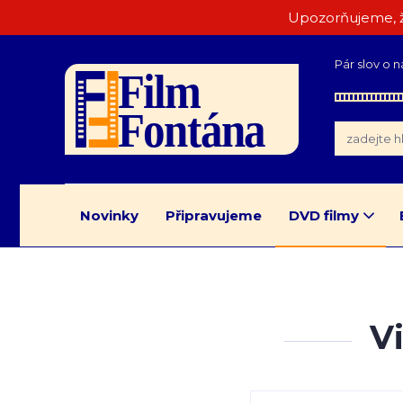
Upozorňujeme, ž
Pár slov o n
Novinky
Připravujeme
DVD filmy
V