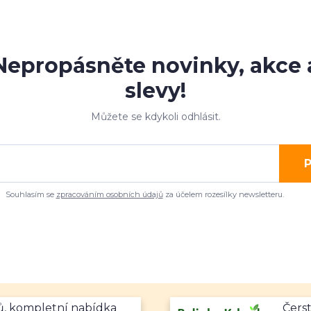
Nepropásněte novinky, akce 
slevy!
Můžete se kdykoli odhlásit.
P
Souhlasím se
zpracováním osobních údajů
za účelem rozesílky newsletteru.
mů, kompletní nabídka
Čerst