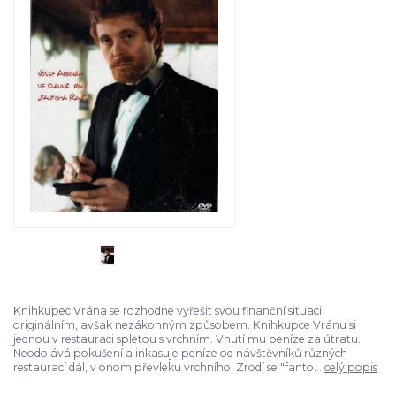
Knihkupec Vrána se rozhodne vyřešit svou finanční situaci
originálním, avšak nezákonným způsobem. Knihkupce Vránu si
jednou v restauraci spletou s vrchním. Vnutí mu peníze za útratu.
Neodolává pokušení a inkasuje peníze od návštěvníků různých
restaurací dál, v onom převleku vrchního. Zrodí se "fanto...
celý popis