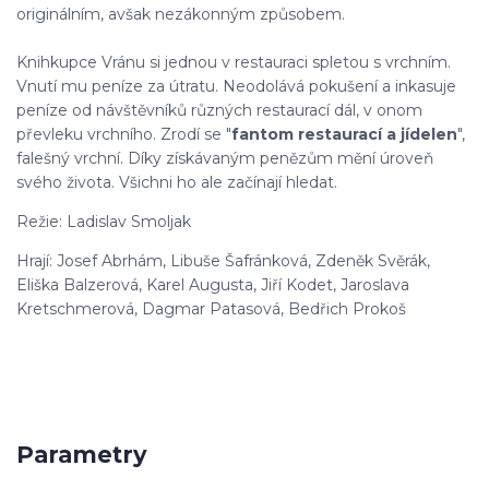
originálním, avšak nezákonným způsobem.
Knihkupce Vránu si jednou v restauraci spletou s vrchním.
Vnutí mu peníze za útratu. Neodolává pokušení a inkasuje
peníze od návštěvníků různých restaurací dál, v onom
převleku vrchního. Zrodí se "
fantom restaurací a jídelen
",
falešný vrchní. Díky získávaným penězům mění úroveň
svého života. Všichni ho ale začínají hledat.
Režie: Ladislav Smoljak
Hrají: Josef Abrhám, Libuše Šafránková, Zdeněk Svěrák,
Eliška Balzerová, Karel Augusta, Jiří Kodet, Jaroslava
Kretschmerová, Dagmar Patasová, Bedřich Prokoš
Parametry