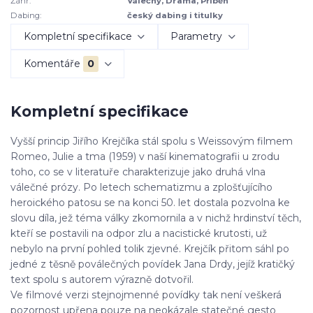
Žánr:
Válečný, Drama, Příběh
Dabing:
český dabing i titulky
Kompletní specifikace
Parametry
Komentáře
0
Kompletní specifikace
Vyšší princip Jiřího Krejčíka stál spolu s Weissovým filmem
Romeo, Julie a tma (1959) v naší kinematografii u zrodu
toho, co se v literatuře charakterizuje jako druhá vlna
válečné prózy. Po letech schematizmu a zplošťujícího
heroického patosu se na konci 50. let dostala pozvolna ke
slovu díla, jež téma války zkomornila a v nichž hrdinství těch,
kteří se postavili na odpor zlu a nacistické krutosti, už
nebylo na první pohled tolik zjevné. Krejčík přitom sáhl po
jedné z těsně poválečných povídek Jana Drdy, jejíž kratičký
text spolu s autorem výrazně dotvořil.
Ve filmové verzi stejnojmenné povídky tak není veškerá
pozornost upřena pouze na neokázale statečné gesto