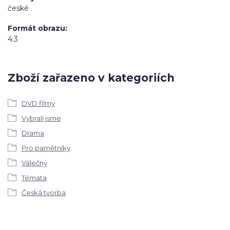
české
Formát obrazu
4:3
Zboží zařazeno v kategoriích
DVD filmy
Vybrali jsme
Drama
Pro pamětníky
Válečný
Témata
Česká tvorba