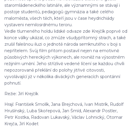
staromládeneckého latináře, ale významnými se stávají i
postoje studentů, pedagogů gymnázia a také celého
maloměsta, všech těch, kteří jsou v čase heydrichiády
vystaveni nemilosrdnému teroru.
Vedle tlumeného holdu lidské odvaze zde Krejčík poprvé od
konce války ukázal, co zmůže všudypřítomný strach, a také
zrušil falešnou iluzi o jednotě národa semknutého v boji s
nepřítelem. Svůj film přitom postavil nejen na emotivně
působivých hereckých výkonech, ale rovněž na výsostném
režijním umění. Jeho střízlivě vedené líčení se každou chvíli
nepozorovaně překlání do polohy jitřivé citovosti,
vyvolávající již v několika diváckých generacích spontánní
pohnutí.
Režie: Jiří Krejčík
Hrají: František Smolík, Jana Brejchová, Ivan Mistrík, Rudolf
Hrušínský, Luba Skořepová, Jan Šmíd, Alexandr Postler,
Petr Kostka, Radovan Lukavský, Václav Lohnický, Otomar
Krejča, Jiří Kodet