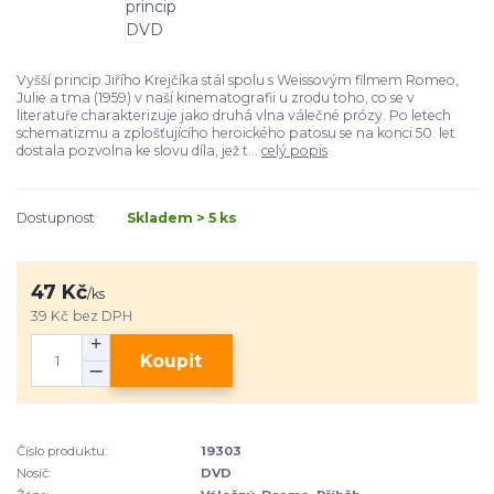
Vyšší princip Jiřího Krejčíka stál spolu s Weissovým filmem Romeo,
Julie a tma (1959) v naší kinematografii u zrodu toho, co se v
literatuře charakterizuje jako druhá vlna válečné prózy. Po letech
schematizmu a zplošťujícího heroického patosu se na konci 50. let
dostala pozvolna ke slovu díla, jež t...
celý popis
Dostupnost
Skladem > 5 ks
47 Kč
/
ks
39 Kč
bez DPH
Koupit
Číslo produktu:
19303
Nosič:
DVD