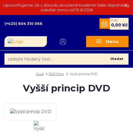
Upozorňujeme, že z důvodu dovolené budeme Vaše objednávky
odesílat znovu od 10.8.2026
0
ks
(+420) 604 310 066
0,00 Kč
Menu
Hledat
Úvod
DVD filmy
Vyšší princip DVD
Vyšší princip DVD