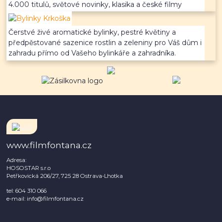
4.000 titulů, světové novinky, klasika a české filmy
Čerstvé živé aromatické bylinky, pestré květiny a
předpěstované sazenice rostlin a zeleniny pro Váš dům i
zahradu přímo od Vašeho bylinkáře a zahradníka.
www.filmfontana.cz
Adresa:
HOSOSTAR s.r.o
Petřkovická 206/27, 725 28 Ostrava-Lhotka
tel: 604 310 066
e-mail: info@filmfontana.cz