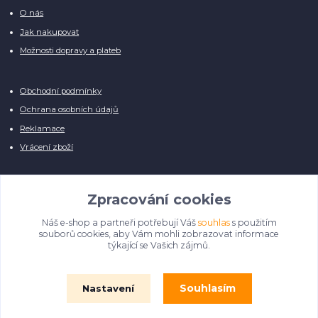
O nás
Jak nakupovat
Možnosti dopravy a plateb
Obchodní podmínky
Ochrana osobních údajů
Reklamace
Vrácení zboží
Zpracování cookies
Náš e-shop a partneři potřebují Váš
souhlas
s použitím
Manuálně pro Vás kontrolujeme každý produkt, přesto se může stát, že u
souborů cookies, aby Vám mohli zobrazovat informace
několika z nich je vyobrazen pouze obrázek informativního charakteru.
týkající se Vašich zájmů.
Omlouváme se, na úpravě databáze pilně pracujeme.
Souhlasím
Nastavení
© Film Fontána 2018 - 2024