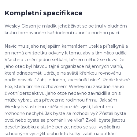
Kompletní specifikace
Wesley Gibson je mladík, jehož život se ocitnul v bludném
kruhu formovaném každodenní rutinní a nudnou prací.
Navíc mu s jeho nejlepším kamarádem utekla přítelkyně a
on nemá ani špetku odvahy k tomu, aby s tím něco udělal.
Všechno změní jedno setkání, během něhož se dozví, že
jeho otec byl hlavou tajné organizace nájemných vrahů,
která odnepaměti udržuje na světě křehkou rovnováhu
podle pravidla "Zabij jednoho, zachráníš tisíce". Podle krásné
Fox, která tímhle rozhovorem Wesleymu zásadně naruší
životní perspektivu, jeho otce nedávno zavraždili a on si
může vybrat, zda převezme rodinnou firmu. Jak sám
Wesley k vlastnímu zděšení později zjistí, talent mu
rozhodně nechybí. Jak byste se rozhodli vy? Zůstali byste
ovcí, nebo byste se proměnili ve vlka? Zvolili byste jistotu
desetinásobku a slušné penze, nebo se stali vyděděnci
schopnými vychýlit dráhu letu kulky, zabít na potkání