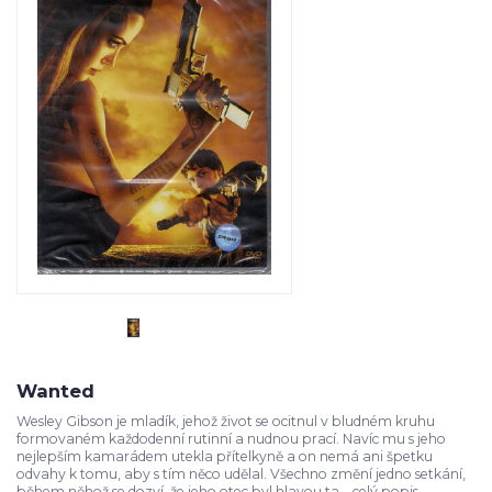
Wanted
Wesley Gibson je mladík, jehož život se ocitnul v bludném kruhu
formovaném každodenní rutinní a nudnou prací. Navíc mu s jeho
nejlepším kamarádem utekla přítelkyně a on nemá ani špetku
odvahy k tomu, aby s tím něco udělal. Všechno změní jedno setkání,
během něhož se dozví, že jeho otec byl hlavou ta...
celý popis