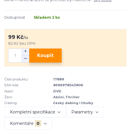
Dostupnost
Skladem 2 ks
99 Kč
/
ks
82 Kč
bez DPH
Koupit
Číslo produktu:
17889
EAN kód:
8596978543806
Nosič:
DVD
Žánr:
Akční, Thriller
Dabing:
český dabing i titulky
Kompletní specifikace
Parametry
Komentáře
0