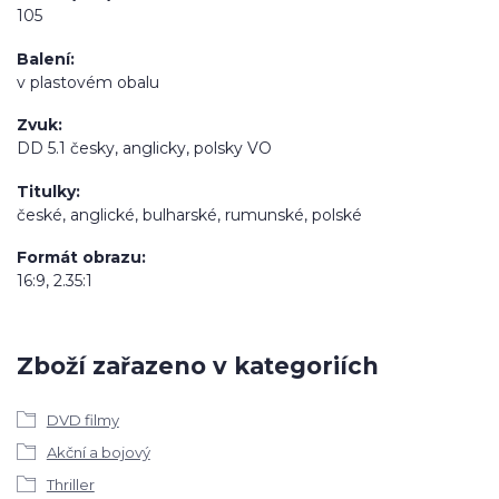
105
Balení
v plastovém obalu
Zvuk
DD 5.1 česky, anglicky, polsky VO
Titulky
české, anglické, bulharské, rumunské, polské
Formát obrazu
16:9, 2.35:1
Zboží zařazeno v kategoriích
DVD filmy
Akční a bojový
Thriller