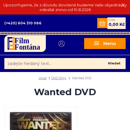
Upozorňujeme, že z důvodu dovolené budeme Vaše objednávky
odesílat znovu od 10.8.2026
0
ks
(+420) 604 310 066
0,00 Kč
Menu
Hledat
Úvod
DVD filmy
Wanted DVD
Wanted DVD