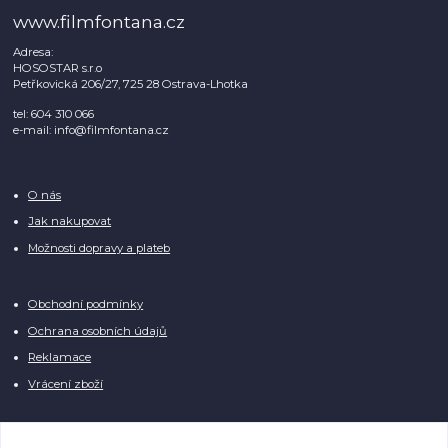
www.filmfontana.cz
Adresa:
HOSOSTAR s.r.o
Petřkovická 206/27, 725 28 Ostrava-Lhotka
tel: 604 310 066
e-mail: info@filmfontana.cz
O nás
Jak nakupovat
Možnosti dopravy a plateb
Obchodní podmínky
Ochrana osobních údajů
Reklamace
Vrácení zboží