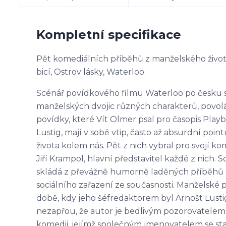
Kompletní specifikace
Pět komediálních příběhů z manželského života
bicí, Ostrov lásky, Waterloo.
Scénář povídkového filmu Waterloo po česku 
manželských dvojic různých charakterů, povolán
povídky, které Vít Olmer psal pro časopis Play
Lustig, mají v sobě vtip, často až absurdní poi
života kolem nás. Pět z nich vybral pro svojí k
Jiří Krampol, hlavní představitel každé z nich
skládá z převážně humorně laděných příběhů m
sociálního zařazení ze současnosti. Manželské p
době, kdy jeho šéfredaktorem byl Arnošt Lustig,
nezapřou, že autor je bedlivým pozorovatelem ž
komedii, jejímž společným jmenovatelem se stal