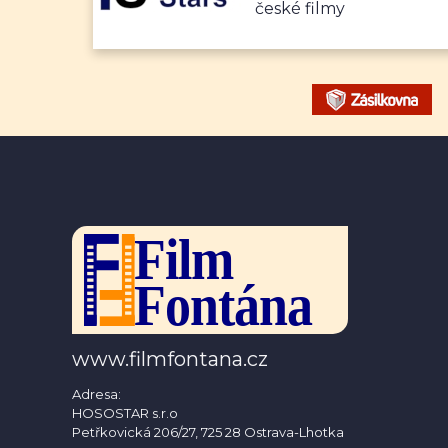
české filmy
www.filmfontana.cz
Adresa:
HOSOSTAR s.r.o
Petřkovická 206/27, 725 28 Ostrava-Lhotka