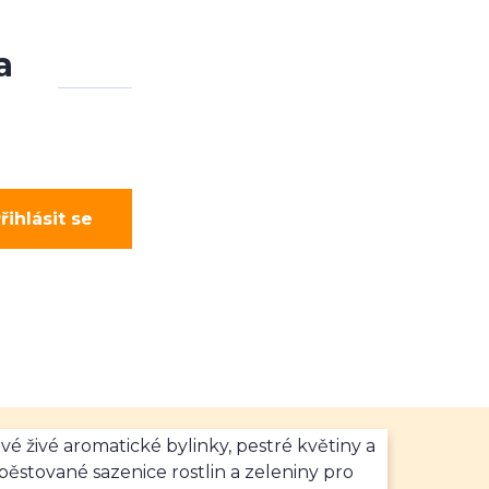
a
řihlásit se
vé živé aromatické bylinky, pestré květiny a
ěstované sazenice rostlin a zeleniny pro