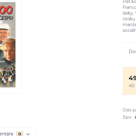
Pět ko
Franco
lásky,
česku
manžel
sociál
Do
49
40
Číslo 
Žánr:
entáře
0