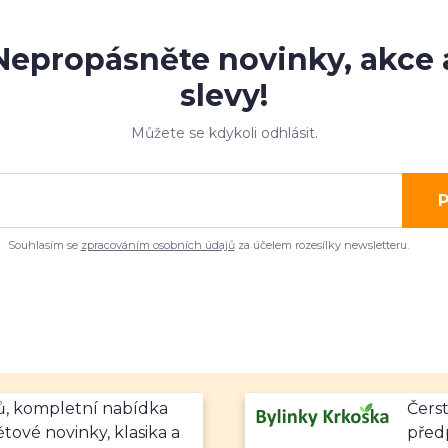
Nepropásněte novinky, akce 
slevy!
Můžete se kdykoli odhlásit.
P
Souhlasím se
zpracováním osobních údajů
za účelem rozesílky newsletteru.
mů, kompletní nabídka
Čerst
ětové novinky, klasika a
předp