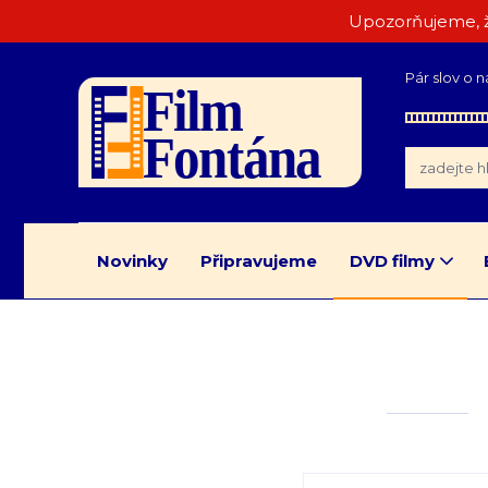
Upozorňujeme, ž
Pár slov o n
Novinky
Připravujeme
DVD filmy