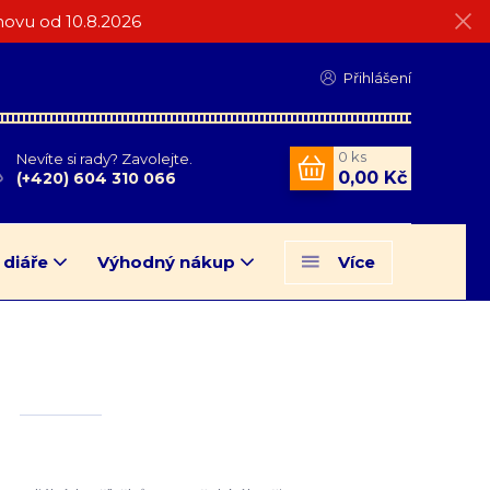
ovu od 10.8.2026
Přihlášení
0
ks
Nevíte si rady? Zavolejte.
0,00 Kč
(+420) 604 310 066
 diáře
Výhodný nákup
Více