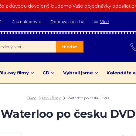
e z důvodu dovolené budeme Vaše objednávky odesílat zn
ás
Jak nakupovat
Doprava a platba
Více
Hledat
Blu-ray filmy
CD
Vybrali jsme
Kalendáře a
Úvod
DVD filmy
Waterloo po česku DVD
Waterloo po česku DVD