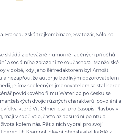
. Francouzská trojkombinace, Svatozář, Sólo na
se skládá z převážně humorně laděných příběhů
í a sociálního zařazení ze současnosti. Manželské
boy v době, kdy jeho šéfredaktorem byl Arnošt
ntu a nezapřou, že autor je bedlivým pozorovatelem
omedii, jejímž společným jmenovatelem se stal herec
. Scénář povídkového filmu Waterloo po česku se
anželských dvojic různých charakterů, povolání a
ovídky, které Vít Olmer psal pro časopis Playboy v
 mají v sobě vtip, často až absurdní pointu a
ivota kolem nás. Pět z nich vybral pro svojí
 herec Jiří Krampol, hlavní představitel každé z