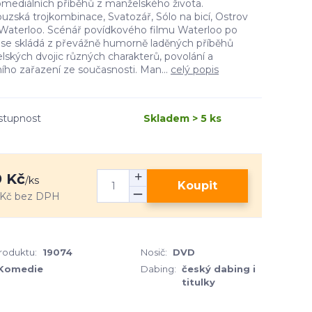
mediálních příběhů z manželského života.
uzská trojkombinace, Svatozář, Sólo na bicí, Ostrov
 Waterloo. Scénář povídkového filmu Waterloo po
 se skládá z převážně humorně laděných příběhů
ských dvojic různých charakterů, povolání a
ního zařazení ze současnosti. Man...
celý popis
stupnost
Skladem > 5 ks
 Kč
/
ks
Koupit
 Kč
bez DPH
produktu:
19074
Nosič:
DVD
Komedie
Dabing:
český dabing i
titulky