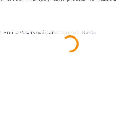
er, Emília Vašáryová, Jana Paulová, Naďa