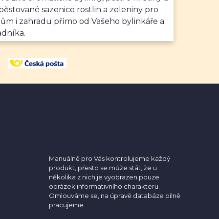
ěstované sazenice rostlin a zeleniny pro
dům i zahradu přímo od Vašeho bylinkáře a
adníka.
Manuálně pro Vás kontrolujeme každý
produkt, přesto se může stát, že u
několika z nich je vyobrazen pouze
obrázek informativního charakteru.
Omlouváme se, na úpravě databáze pilně
pracujeme.