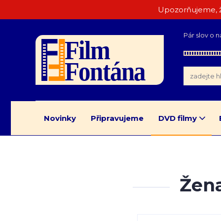
Upozorňujeme, ž
Pár slov o n
Novinky
Připravujeme
DVD filmy
Žena