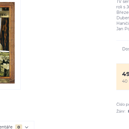
TV ser
roli s
Březen
DubenR
Haniči
Jan Po
Do
49
40
Číslo 
Žánr:
entáře
0