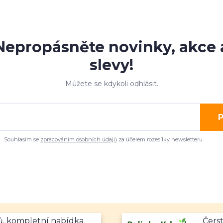
Nepropásněte novinky, akce 
slevy!
Můžete se kdykoli odhlásit.
P
Souhlasím se
zpracováním osobních údajů
za účelem rozesílky newsletteru.
mů, kompletní nabídka
Čerst