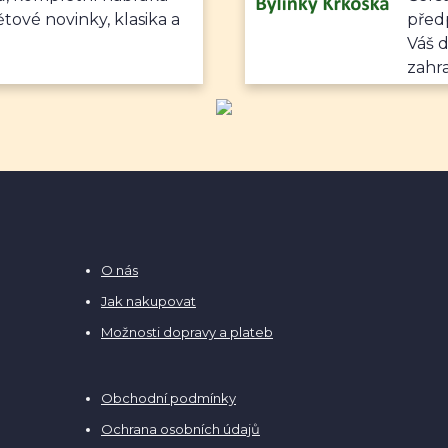
ětové novinky, klasika a
předp
Váš 
zahr
O nás
Jak nakupovat
Možnosti dopravy a plateb
Obchodní podmínky
Ochrana osobních údajů