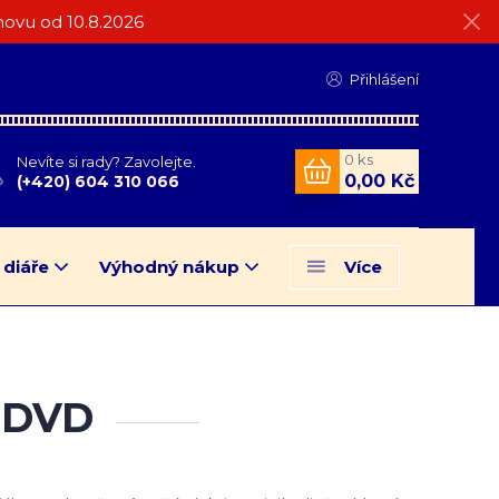
ovu od 10.8.2026
Přihlášení
0
ks
Nevíte si rady? Zavolejte.
0,00 Kč
(+420) 604 310 066
 diáře
Výhodný nákup
Více
l DVD