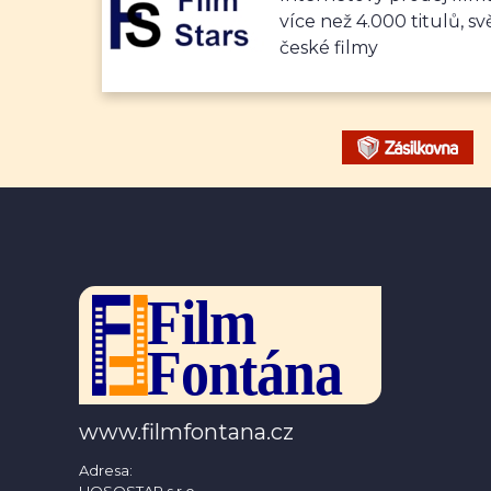
více než 4.000 titulů, sv
české filmy
www.filmfontana.cz
Adresa:
HOSOSTAR s.r.o