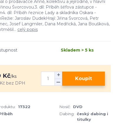
iál o prodavačce Anně, kolektivu a jejírodině, v hlavní
 Jiřinou Švorcovou.3. díl: Příběh šéfova zástupce -
4. díl: Příběh řeznice Lady a skladníka Oskara -
ežie: Jaroslav DudekHrají: Jiřina Švorcová, Petr
nec, Josef Langmiler, Dana Medřická, Jana Boušková,
tměšil...
celý popis
stupnost
Skladem > 5 ks
 Kč
/
ks
Koupit
 Kč
bez DPH
produktu:
17322
Nosič:
DVD
Příběh
Dabing:
český dabing i
titulky