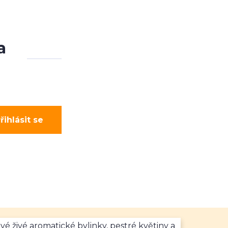
a
řihlásit se
vé živé aromatické bylinky, pestré květiny a