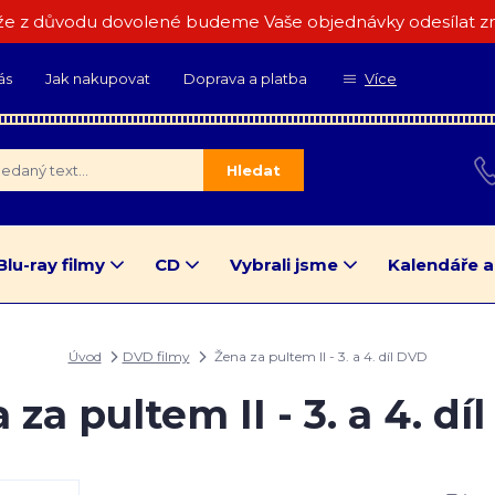
e z důvodu dovolené budeme Vaše objednávky odesílat zn
ás
Jak nakupovat
Doprava a platba
Více
Hledat
Blu-ray filmy
CD
Vybrali jsme
Kalendáře a
Úvod
DVD filmy
Žena za pultem II - 3. a 4. díl DVD
 za pultem II - 3. a 4. dí