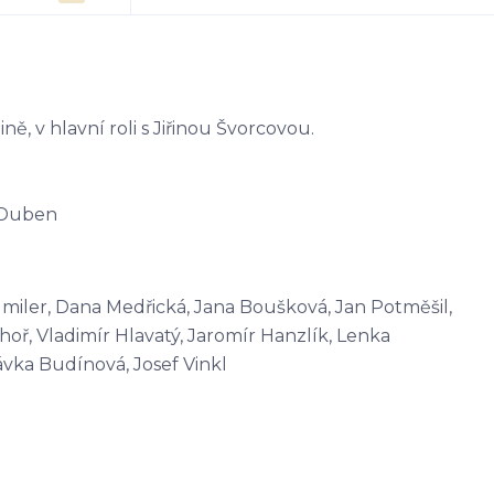
ně, v hlavní roli s Jiřinou Švorcovou.
- Duben
angmiler, Dana Medřická, Jana Boušková, Jan Potměšil,
ř, Vladimír Hlavatý, Jaromír Hanzlík, Lenka
ávka Budínová, Josef Vinkl