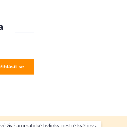
a
řihlásit se
vé živé aromatické bylinky, pestré květiny a