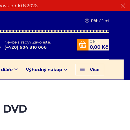
ovu od 10.8.2026
Přihlášení
0
ks
Nevíte si rady? Zavolejte.
0,00 Kč
(+420) 604 310 066
 diáře
Výhodný nákup
Více
íl DVD