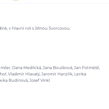
ině, v hlavní roli s Jiřinou Švorcovou.
angmiler, Dana Medřická, Jana Boušková, Jan Potměšil,
ř, Vladimír Hlavatý, Jaromír Hanzlík, Lenka
ávka Budínová, Josef Vinkl