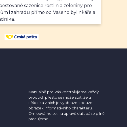
ěstované sazenice rostlin a zeleniny pro
dům i zahradu přímo od Vašeho bylinkáře a
adníka.
Manuálně pro Vás kontrolujeme každý
produkt, přesto se může stát, že u
několika z nich je vyobrazen pouze
obrázek informativního charakteru.
Omlouváme se, na úpravě databáze pilně
pracujeme.