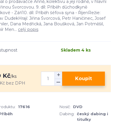
iál o prodavačce Anně, kolektivu a její rodině, v hlavní
 Jiřinou Švorcovou. 9. díl: Příběh důchodkyně
ové - Září10. díl: Příběh šéfova syna - ŘíjenRežie:
av DudekHrají: Jiřina Švorcová, Petr Haničinec, Josef
ler, Dana Medřická, Jana Boušková, Jan Potměšil,
ír Men...
celý popis
stupnost
Skladem 4 ks
 Kč
/
ks
Koupit
 Kč
bez DPH
produktu:
17616
Nosič:
DVD
Příběh
Dabing:
český dabing i
titulky