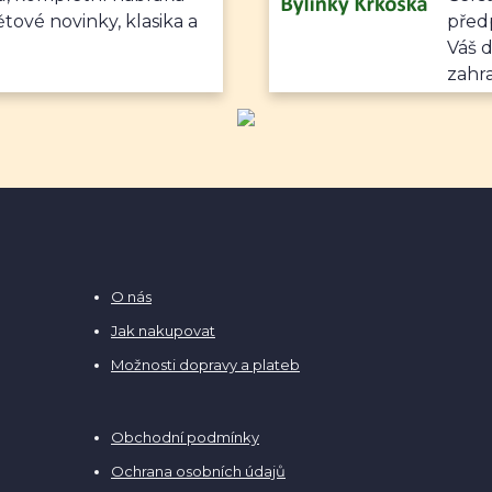
ětové novinky, klasika a
předp
Váš 
zahr
O nás
Jak nakupovat
Možnosti dopravy a plateb
Obchodní podmínky
Ochrana osobních údajů