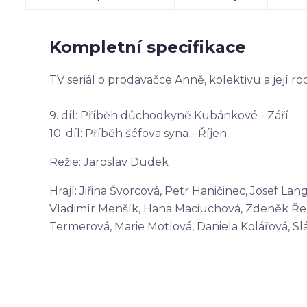
Kompletní specifikace
TV seriál o prodavačce Anně, kolektivu a její rod
9. díl: Příběh důchodkyně Kubánkové - Září
10. díl: Příběh šéfova syna - Říjen
Režie: Jaroslav Dudek
Hrají: Jiřina Švorcová, Petr Haničinec, Josef L
Vladimír Menšík, Hana Maciuchová, Zdeněk Řeho
Termerová, Marie Motlová, Daniela Kolářová, Sl