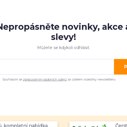
Nepropásněte novinky, akce 
slevy!
Můžete se kdykoli odhlásit.
P
Souhlasím se
zpracováním osobních údajů
za účelem rozesílky newsletteru.
mů, kompletní nabídka
Čerst