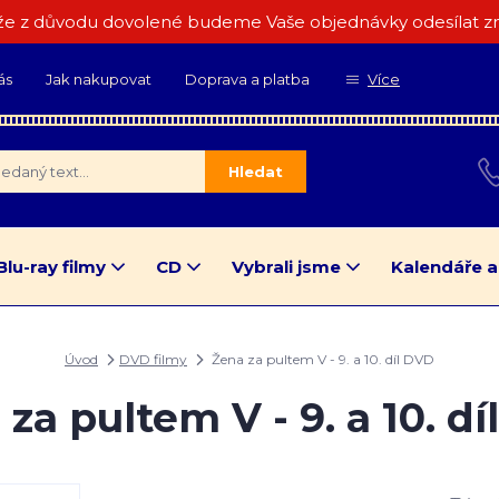
e z důvodu dovolené budeme Vaše objednávky odesílat zn
ás
Jak nakupovat
Doprava a platba
Více
Hledat
Blu-ray filmy
CD
Vybrali jsme
Kalendáře a
Úvod
DVD filmy
Žena za pultem V - 9. a 10. díl DVD
za pultem V - 9. a 10. d