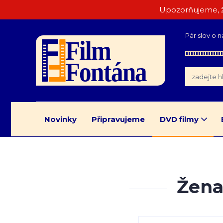
Upozorňujeme, ž
Pár slov o n
Novinky
Připravujeme
DVD filmy
Žena 