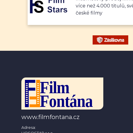
více než 4.000 titulů, sv
české filmy
www.filmfontana.cz
Adresa:
HOSOSTAR s.r.o