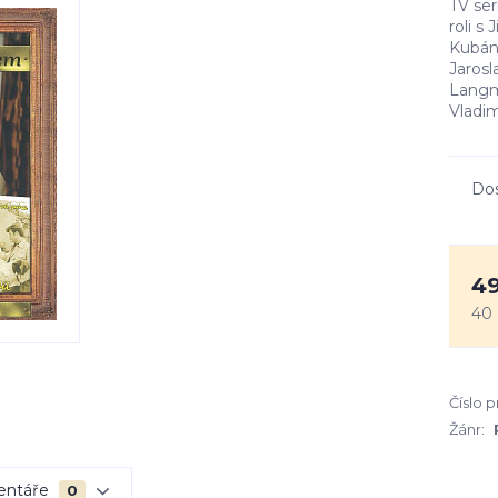
TV ser
roli s
Kubánk
Jarosl
Langmi
Vladim
Do
49
40
Číslo 
Žánr:
entáře
0