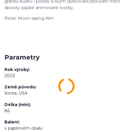
grafiku budov i postav a svým zpracování jistě patří mezi
skvosty asijské animované tvorby.
Režie: Moon-saeng Kim
Parametry
Rok výroby
2003
Země původu
Korea, USA
Délka (min)
86
Balení
v papírovém obalu