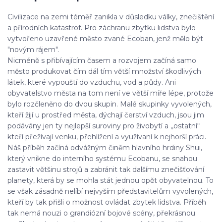
Civilizace na zemi téměř zanikla v důsledku války, znečištění
a přírodních katastrof. Pro záchranu zbytku lidstva bylo
vytvořeno uzavřené město zvané Ecoban, jenž mělo být
"novým rájem".
Nicméně s přibívajícím časem a rozvojem začíná samo
město produkovat čím dál tím větší množství škodlivých
látek, které vypouští do vzduchu, vod a půdy. Ani
obyvatelstvo města na tom není ve větší míře lépe, protože
bylo rozčleněno do dvou skupin. Malé skupinky vyvolených,
kteří žijí u prostřed města, dýchají čerství vzduch, jsou jim
podávány jen ty nejlepší suroviny pro živobytí a ,,ostatní“
kteří přežívají venku, přehlížení a využívaní k nejhorší práci.
Náš příběh začíná odvážným činěm hlavního hrdiny Shui,
který vnikne do interního systému Ecobanu, se snahou
zastavit většinu strojů a zabránit tak dalšímu znečišťování
planety, která by se mohla stát jednou opět obyvatelnou. To
se však zásadně nelíbí nejvyším představitelům vyvolených,
kteří by tak přišli o možnost ovládat zbytek lidstva. Příběh
tak nemá nouzi o grandiózní bojové scény, překrásnou