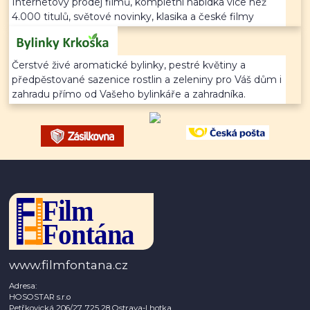
Internetový prodej filmů, kompletní nabídka více než
4.000 titulů, světové novinky, klasika a české filmy
Čerstvé živé aromatické bylinky, pestré květiny a
předpěstované sazenice rostlin a zeleniny pro Váš dům i
zahradu přímo od Vašeho bylinkáře a zahradníka.
www.filmfontana.cz
Adresa:
HOSOSTAR s.r.o
Petřkovická 206/27, 725 28 Ostrava-Lhotka