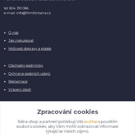
tel: 604 310 066
e-mail: info@filmfontana.cz
O nás
Jak nakupovat
Možnosti dopravy a plateb
Obchodní podmínky
Ochrana osobních údajů
Reklamace
Vrácení zboží
Zpracování cookies
Náš e-shop a partneři potřebují Váš
souhlas
s použitím
Manuálně pro Vás kontrolujeme každý produkt, přesto se může stát, že u
souborů cookies, aby Vám mohli zobrazovat informace
několika z nich je vyobrazen pouze obrázek informativního charakteru.
týkající se Vašich zájmů.
Omlouváme se, na úpravě databáze pilně pracujeme.