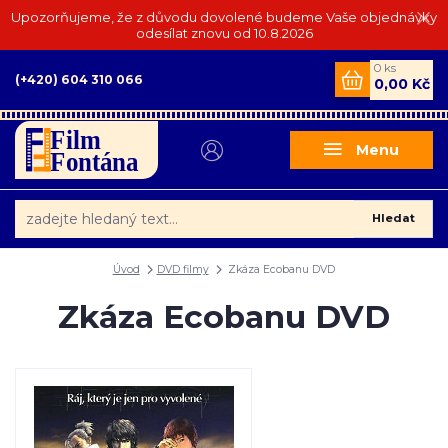
Upozorňujeme, že z důvodu dovolené budeme Vaše objednávky
odesílat znovu od 10.8.2026
0
ks
(+420) 604 310 066
0,00 Kč
Menu
Hledat
Úvod
DVD filmy
Zkáza Ecobanu DVD
Zkáza Ecobanu DVD