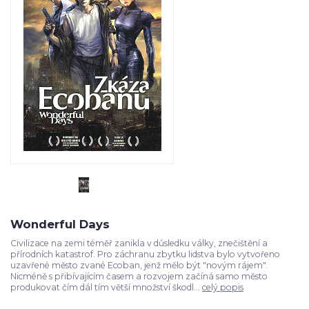
Wonderful Days
Civilizace na zemi téměř zanikla v důsledku války, znečištění a
přírodních katastrof. Pro záchranu zbytku lidstva bylo vytvořeno
uzavřené město zvané Ecoban, jenž mělo být "novým rájem".
Nicméně s přibívajícím časem a rozvojem začíná samo město
produkovat čím dál tím větší množství škodl...
celý popis