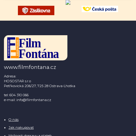
www.filmfontana.cz
Adresa:
HOSOSTAR s.r.o
Petřkovická 206/27, 725 28 Ostrava-Lhotka
tel: 604 310 066
e-mail: info@filmfontana.cz
O nás
Jak nakupovat
Možnosti dopravy a plateb