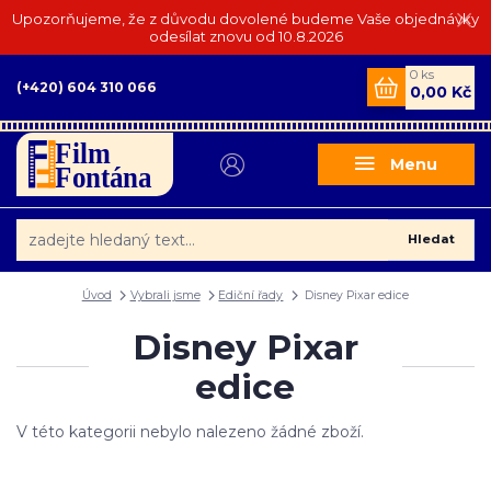
Upozorňujeme, že z důvodu dovolené budeme Vaše objednávky
odesílat znovu od 10.8.2026
0
ks
(+420) 604 310 066
0,00 Kč
Menu
Hledat
Úvod
Vybrali jsme
Ediční řady
Disney Pixar edice
Disney Pixar
edice
V této kategorii nebylo nalezeno žádné zboží.