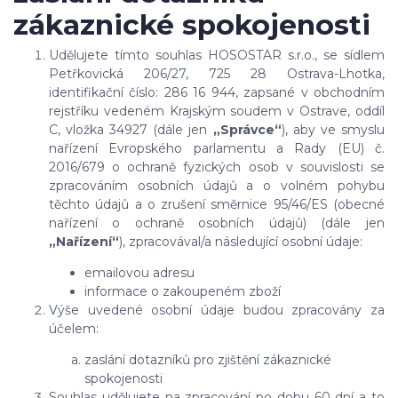
zákaznické spokojenosti
Udělujete tímto souhlas HOSOSTAR s.r.o., se sídlem
Petřkovická 206/27, 725 28 Ostrava-Lhotka,
identifikační číslo: 286 16 944, zapsané v obchodním
rejstříku vedeném Krajským soudem v Ostrave, oddíl
C, vložka 34927 (dále jen
„Správce“
), aby ve smyslu
nařízení Evropského parlamentu a Rady (EU) č.
2016/679 o ochraně fyzických osob v souvislosti se
zpracováním osobních údajů a o volném pohybu
těchto údajů a o zrušení směrnice 95/46/ES (obecné
nařízení o ochraně osobních údajů) (dále jen
„Nařízení“
), zpracovával/a následující osobní údaje:
emailovou adresu
informace o zakoupeném zboží
Výše uvedené osobní údaje budou zpracovány za
účelem:
zaslání dotazníků pro zjištění zákaznické
spokojenosti
Souhlas udělujete na zpracování po dobu 60 dní a to