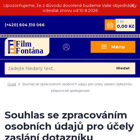
Upozorňujeme, že z důvodu dovolené budeme Vaše objednávky
odesílat znovu od 10.8.2026
0
ks
(+420) 604 310 066
0,00 Kč
Menu
Hledat
Úvod
Souhlas se zpracováním osobních údajů pro účely zaslání dotazníku
zákaznické spokojenosti
Souhlas se zpracováním
osobních údajů pro účely
zaslání dotazníku