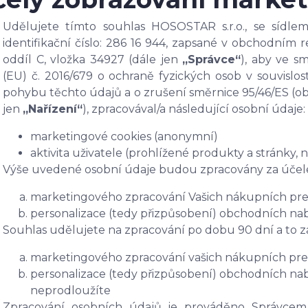
Udělujete tímto souhlas HOSOSTAR s.r.o., se sídlem
identifikační číslo: 286 16 944, zapsané v obchodním
oddíl C, vložka 34927 (dále jen
„Správce“
), aby ve s
(EU) č. 2016/679 o ochraně fyzických osob v souvisl
pohybu těchto údajů a o zrušení směrnice 95/46/ES (ob
jen
„Nařízení“
), zpracovával/a následující osobní údaje:
marketingové cookies (anonymní)
aktivita uživatele (prohlížené produkty a stránky,
Výše uvedené osobní údaje budou zpracovány za účel
marketingového zpracování Vašich nákupních pre
personalizace (tedy přizpůsobení) obchodních na
Souhlas udělujete na zpracování po dobu 90 dní a to z
marketingového zpracování vašich nákupních pre
personalizace (tedy přizpůsobení) obchodních na
neprodloužíte
Zpracování osobních údajů je prováděno Správcem