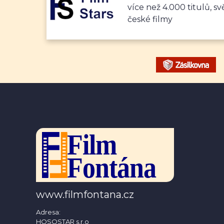
více než 4.000 titulů, sv
české filmy
www.filmfontana.cz
Adresa:
HOSOSTAR s.r.o