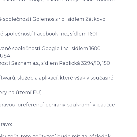
společností Golemos s.r.o., sídlem Zátkovo
společností Facebook Inc., sídlem 1601
né společností Google Inc., sídlem 1600
 USA
stí Seznam a.s., sídlem Radlická 3294/10, 150
warů, služeb a aplikací, které však v současné
ery na území EU)
úpravou preferencí ochrany soukromí v patičce
rávo:
iv zpět, toto zpětvzetí bude mít za následek