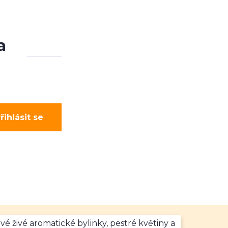
a
řihlásit se
vé živé aromatické bylinky, pestré květiny a