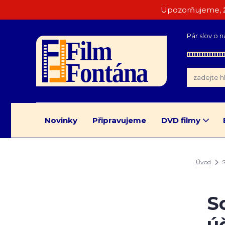
Upozorňujeme, ž
Pár slov o n
Novinky
Připravujeme
DVD filmy
Úvod
S
S
ú