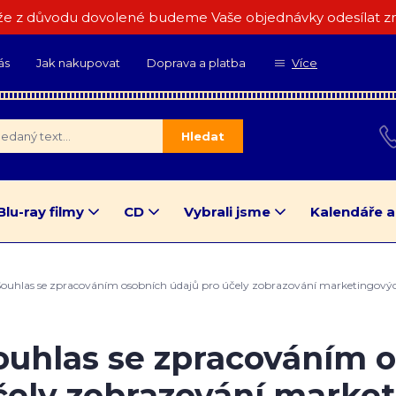
e z důvodu dovolené budeme Vaše objednávky odesílat zn
ás
Jak nakupovat
Doprava a platba
Více
Hledat
Blu-ray filmy
CD
Vybrali jsme
Kalendáře a
ouhlas se zpracováním osobních údajů pro účely zobrazování marketingový
ouhlas se zpracováním o
čely zobrazování marke