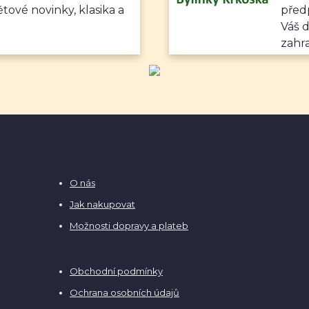
ětové novinky, klasika a
předp
Váš 
zahr
O nás
Jak nakupovat
Možnosti dopravy a plateb
Obchodní podmínky
Ochrana osobních údajů