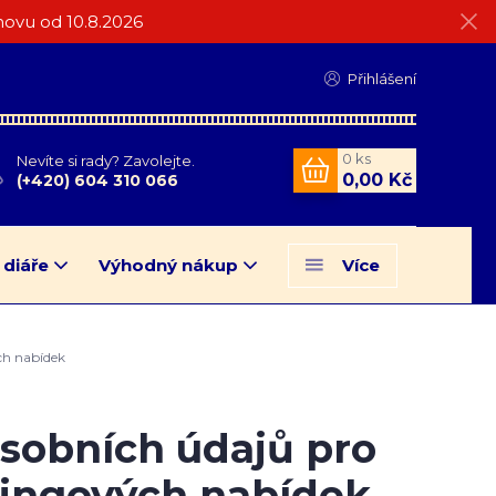
ovu od 10.8.2026
Přihlášení
0
ks
Nevíte si rady? Zavolejte.
0,00 Kč
(+420) 604 310 066
 diáře
Výhodný nákup
Více
ch nabídek
sobních údajů pro
tingových nabídek