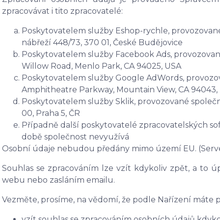
zpracovávat i tito zpracovatelé:
Poskytovatelem služby Eshop-rychle, provozované 
nábřeží 448/73, 370 01, České Budějovice
Poskytovatelem služby Facebook Ads, provozované 
Willow Road, Menlo Park, CA 94025, USA
Poskytovatelem služby Google AdWords, provozova
Amphitheatre Parkway, Mountain View, CA 94043,
Poskytovatelem služby Sklik, provozované společno
00, Praha 5, ČR
Případně další poskytovatelé zpracovatelských soft
době společnost nevyužívá
Osobní údaje nebudou předány mimo území EU. (Serv
Souhlas se zpracováním lze vzít kdykoliv zpět, a to 
webu nebo zasláním emailu.
Vezměte, prosíme, na vědomí, že podle Nařízení máte p
vzít souhlas se zpracováním osobních údajů kdykol