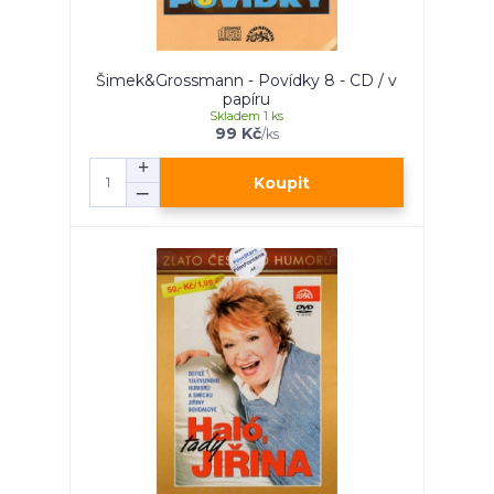
Šimek&Grossmann - Povídky 8 - CD / v
papíru
Skladem 1 ks
99 Kč
/
ks
Koupit