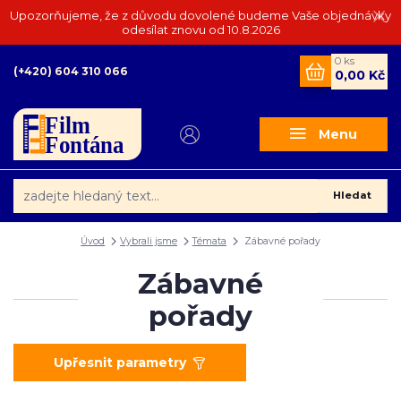
Upozorňujeme, že z důvodu dovolené budeme Vaše objednávky
odesílat znovu od 10.8.2026
0
ks
(+420) 604 310 066
0,00 Kč
Menu
Hledat
Úvod
Vybrali jsme
Témata
Zábavné pořady
Zábavné
pořady
Upřesnit parametry