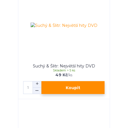
Suchý & Šlitr: Největší hity DVD
Skladem > 5 ks
49 Kč
/
ks
Koupit