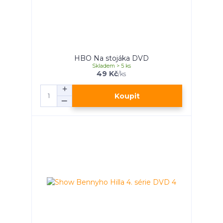
HBO Na stojáka DVD
Skladem > 5 ks
49 Kč
/
ks
Koupit