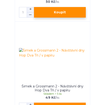
50 Kč
/
ks
Koupit
Šimek a Grossmann 2 - Návštěvní dny
Hop Dva Tři / v papíru
Skladem > 5 ks
49 Kč
/
ks