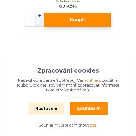
Skladem > 5 ks
69 Kč
/
ks
Koupit
Zpracování cookies
Náš e-shop a partneři potřebují Váš
souhlas
s použitím
souborů cookies, aby Vám mohli zobrazovat informace
týkající se Vašich zájmů.
Souhlasím
Nastavení
Uvolněte se, prosím 3 DVD
Skladem > 5 ks
69 Kč
/
ks
Souhlas můžete odmítnout
zde
.