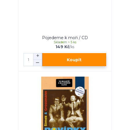
Pojedeme k moři / CD
Skladem > 5 ks
149 Kč
/
ks
Koupit