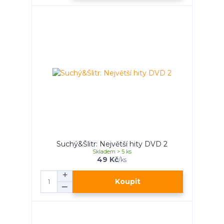
Suchý&Šlitr: Největší hity DVD 2
Skladem > 5 ks
49 Kč
/
ks
Koupit