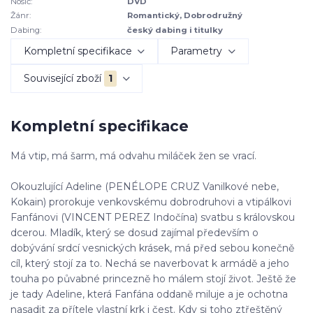
Nosič:
DVD
Žánr:
Romantický, Dobrodružný
Dabing:
český dabing i titulky
Kompletní specifikace
Parametry
Související zboží
1
Kompletní specifikace
Má vtip, má šarm, má odvahu miláček žen se vrací.
Okouzlující Adeline (PENÉLOPE CRUZ Vanilkové nebe,
Kokain) prorokuje venkovskému dobrodruhovi a vtipálkovi
Fanfánovi (VINCENT PEREZ Indočína) svatbu s královskou
dcerou. Mladík, který se dosud zajímal především o
dobývání srdcí vesnických krásek, má před sebou konečně
cíl, který stojí za to. Nechá se naverbovat k armádě a jeho
touha po půvabné princezně ho málem stojí život. Ještě že
je tady Adeline, která Fanfána oddaně miluje a je ochotna
nasadit za přítele vlastní krk i čest. Kdy si toho ztřeštěný