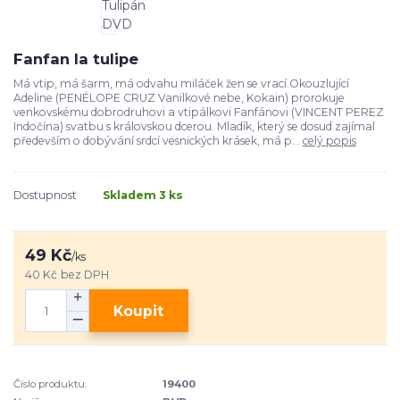
Fanfan la tulipe
Má vtip, má šarm, má odvahu miláček žen se vrací.Okouzlující
Adeline (PENÉLOPE CRUZ Vanilkové nebe, Kokain) prorokuje
venkovskému dobrodruhovi a vtipálkovi Fanfánovi (VINCENT PEREZ
Indočína) svatbu s královskou dcerou. Mladík, který se dosud zajímal
především o dobývání srdcí vesnických krásek, má p...
celý popis
Dostupnost
Skladem 3 ks
49 Kč
/
ks
40 Kč
bez DPH
Koupit
Číslo produktu:
19400