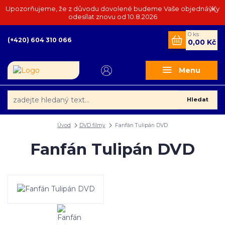
Upozorňujeme, že z důvodu dovolené budeme Vaše objednávky
odesílat znovu od 10.8.2026
0
ks
(+420) 604 310 066
0,00 Kč
Menu
Hledat
Úvod
DVD filmy
Fanfán Tulipán DVD
Fanfán Tulipán DVD