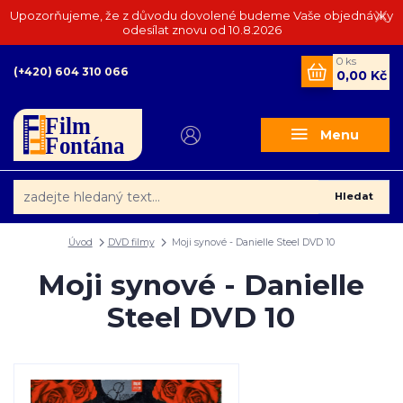
Upozorňujeme, že z důvodu dovolené budeme Vaše objednávky
odesílat znovu od 10.8.2026
0
ks
(+420) 604 310 066
0,00 Kč
Menu
Hledat
Úvod
DVD filmy
Moji synové - Danielle Steel DVD 10
Moji synové - Danielle
Steel DVD 10