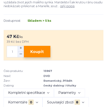
vyžádala život jejich malého synka. Manželství tak krutou ránu osudu
nedokázalo překonat a Marielle, souž...
celý popis
Dostupnost
Skladem > 5 ks
47 Kč
/
ks
39 Kč
bez DPH
Koupit
Číslo produktu:
15967
Nosič:
DVD
Žánr:
Romantický, Příběh
Dabing:
český dabing i titulky
Kompletní specifikace
Parametry
Komentáře
0
Související zboží
8