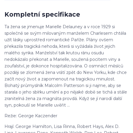
Kompletní specifikace
Ta žena se jmenuje Marielle Delauney a v roce 1929 si
společně se svým milovaným manželem Charlesem chtěla
užít lásky uprostřed romantické Paříže. Plány ovšem
překazila tragická nehoda, která si vyžádala život jejich
malého synka. Manželství tak krutou ránu osudu
nedokázalo překonat a Marielle, soužená pocitem viny a
zoufalství, je dokonce hospitalizována. O osmnáct měsíců
později se zlomená žena vrátí zpět do New Yorku, kde chce
začít nový život a zapomenout na tragickou minulost.
Bohatý průmyslník Malcolm Patterson si ji najme, aby se
starala o jeho sbírku umění a po nějaké době se tichá a stále
zranitelná žena za magnáta provdá. Když se jí narodí další
syn, pokouší se Marielle uvěřit ...
Režie: George Kaczender
Hrají: George Hamilton, Lisa Rinna, Robert Hays, Alex D.