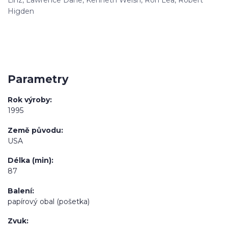
Linz, Lawrence Dane, Kenneth Welsh, Ron Lea, Robert
Higden
Parametry
Rok výroby
1995
Země původu
USA
Délka (min)
87
Balení
papírový obal (pošetka)
Zvuk