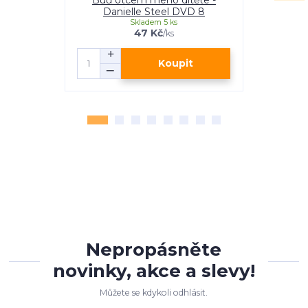
Danielle Steel DVD 8
S
Skladem 5 ks
47 Kč
/
ks
Koupit
Nepropásněte
novinky, akce a slevy!
Můžete se kdykoli odhlásit.