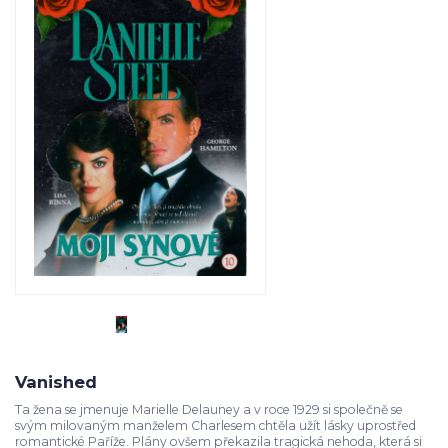
Vanished
Ta žena se jmenuje Marielle Delauney a v roce 1929 si společně se
svým milovaným manželem Charlesem chtěla užít lásky uprostřed
romantické Paříže. Plány ovšem překazila tragická nehoda, která si