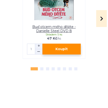
Buď otcem mého dítěte -
Příběh jed
Danielle Steel DVD 8
S
Skladem 5 ks
47 Kč
/
ks
Koupit