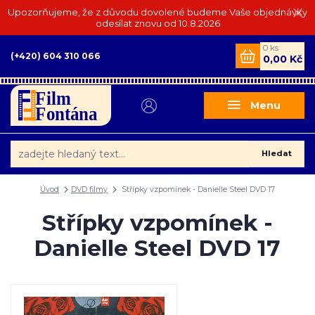
Upozorňujeme, že z důvodu dovolené budeme Vaše objednávky
odesílat znovu od 10.8.2026
0
ks
(+420) 604 310 066
0,00 Kč
Menu
Hledat
Úvod
DVD filmy
Střípky vzpomínek - Danielle Steel DVD 17
Střípky vzpomínek -
Danielle Steel DVD 17