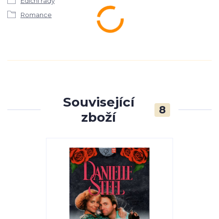
Ediční řady
Romance
Související
8
zboží