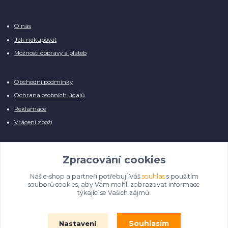
O nás
Jak nakupovat
Možnosti dopravy a plateb
Obchodní podmínky
Ochrana osobních údajů
Reklamace
Vrácení zboží
Zpracování cookies
Náš e-shop a partneři potřebují Váš
souhlas
s použitím
Manuálně pro Vás kontrolujeme každý produkt, přesto se může stát, že u
souborů cookies, aby Vám mohli zobrazovat informace
několika z nich je vyobrazen pouze obrázek informativního charakteru.
týkající se Vašich zájmů.
Omlouváme se, na úpravě databáze pilně pracujeme.
Souhlasím
Nastavení