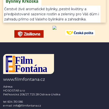
Čerstvé živé aromatické bylinky, pestré květiny a
předpěstované sazenice rostlin a zeleniny pro Váš dům i
zahradu přímo od Vašeho bylinkáře a zahradníka.
www.filmfontana.cz
Adresa:
HOSOSTAR s.r.o
Petřkovická 206/27, 725 28 Ostrava-Lhotka
tel: 604 310 066
e-mail: info@filmfontana.cz