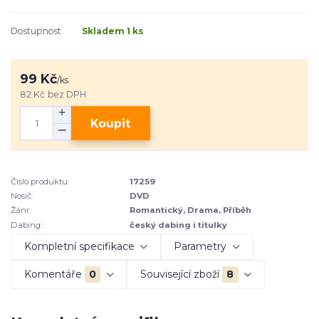
Dostupnost
Skladem 1 ks
99 Kč
/
ks
82 Kč
bez DPH
Koupit
Číslo produktu:
17259
Nosič:
DVD
Žánr:
Romantický, Drama, Příběh
Dabing:
český dabing i titulky
Kompletní specifikace
Parametry
Komentáře
0
Související zboží
8