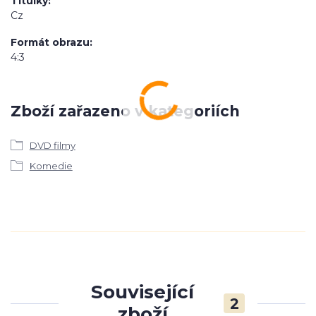
Titulky
Cz
Formát obrazu
4:3
Zboží zařazeno v kategoriích
DVD filmy
Komedie
Související
2
zboží