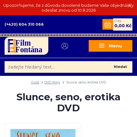
Upozorňujeme, že z důvodu dovolené budeme Vaše objednávky
odesílat znovu od 10.8.2026
0
ks
(+420) 604 310 066
0,00 Kč
Menu
Hledat
Úvod
DVD filmy
Slunce, seno, erotika DVD
Slunce, seno, erotika
DVD