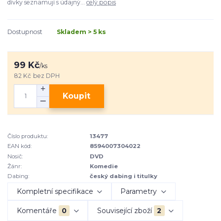
dívky seznamují s údajný...
celý popis
Dostupnost
Skladem > 5 ks
99 Kč
/
ks
82 Kč
bez DPH
Koupit
Číslo produktu:
13477
EAN kód:
8594007304022
Nosič:
DVD
Žánr:
Komedie
Dabing:
český dabing i titulky
Kompletní specifikace
Parametry
Komentáře
0
Související zboží
2