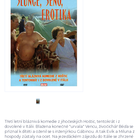
Třetí letní bláznivá komedie z jihočeských Hoštic, tentokrát i z
dovolené v Itálii. Blažena konečně "urvala" Vencu, živočichář Béďa se
přiznal k dítěti a oženil se s inženýrkou Gábinou. A tak Evík a Miluna z
hospody zůstaly na ocet. Na jezeďáckém zájezdu do Itálie se zhrzené