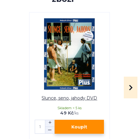
Slunce, seno, jahody DVD
Slunce, 
Edice
Skladem > 5 ks
49 Kč
/
ks
Koupit