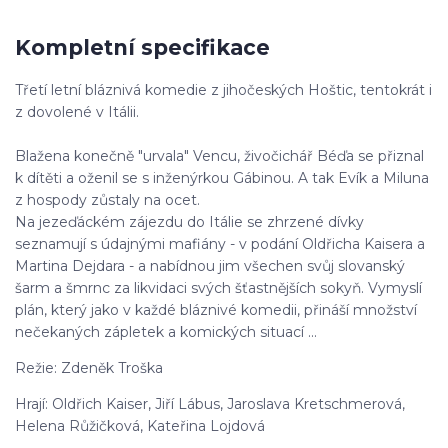
Kompletní specifikace
Třetí letní bláznivá komedie z jihočeských Hoštic, tentokrát i
z dovolené v Itálii.
Blažena konečně "urvala" Vencu, živočichář Béďa se přiznal
k dítěti a oženil se s inženýrkou Gábinou. A tak Evík a Miluna
z hospody zůstaly na ocet.
Na jezeďáckém zájezdu do Itálie se zhrzené dívky
seznamují s údajnými mafiány - v podání Oldřicha Kaisera a
Martina Dejdara - a nabídnou jim všechen svůj slovanský
šarm a šmrnc za likvidaci svých šťastnějších sokyň. Vymyslí
plán, který jako v každé bláznivé komedii, přináší množství
nečekaných zápletek a komických situací ...
Režie: Zdeněk Troška
Hrají: Oldřich Kaiser, Jiří Lábus, Jaroslava Kretschmerová,
Helena Růžičková, Kateřina Lojdová