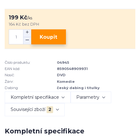
199 Kč
/
ks
164 Kč
bez DPH
Koupit
Číslo produktu:
04945
EAN kód:
8590548909931
Nosič:
DVD
Žánr:
Komedie
Dabing:
český dabing i titulky
Kompletní specifikace
Parametry
Související zboží
2
Kompletní specifikace