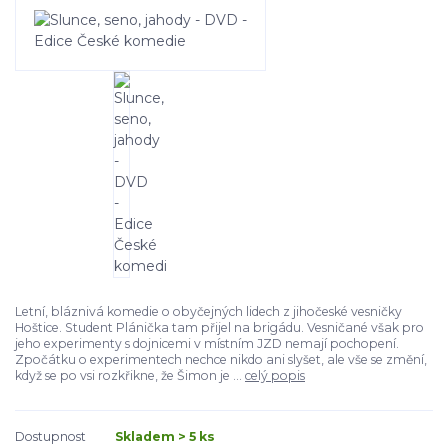
Letní, bláznivá komedie o obyčejných lidech z jihočeské vesničky
Hoštice. Student Plánička tam přijel na brigádu. Vesničané však pro
jeho experimenty s dojnicemi v místním JZD nemají pochopení.
Zpočátku o experimentech nechce nikdo ani slyšet, ale vše se změní,
když se po vsi rozkřikne, že Šimon je ...
celý popis
Dostupnost
Skladem > 5 ks