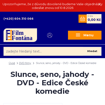
Upozorňujeme, že z důvodu dovolené budeme Vaše objednávky
odesílat znovu od 10.8.2026
0
ks
(+420) 604 310 066
0,00 Kč
Menu
Hledat
Úvod
DVD filmy
Slunce, seno, jahody - DVD - Edice České komedie
Slunce, seno, jahody -
DVD - Edice České
komedie