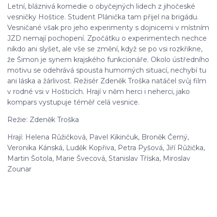
Letní, bláznivá komedie o obyčejných lidech z jihočeské
vesničky Hoštice. Student Plánička tam přijel na brigádu.
Vesničané však pro jeho experimenty s dojnicemi v místním
JZD nemají pochopení. Zpočátku o experimentech nechce
nikdo ani slyšet, ale vše se změní, když se po vsi rozkřikne,
že Šimon je synem krajského funkcionáře. Okolo ústředního
motivu se odehrává spousta humorných situací, nechybí tu
ani láska a žárlivost. Režisér Zdeněk Troška natáčel svůj film
v rodné vsi v Hošticích. Hrají v něm herci i neherci, jako
kompars vystupuje téměř celá vesnice.
Režie: Zdeněk Troška
Hrají: Helena Růžičková, Pavel Kikinčuk, Broněk Černý,
Veronika Kánská, Luděk Kopřiva, Petra Pyšová, Jiří Růžička,
Martin Šotola, Marie Švecová, Stanislav Tříska, Miroslav
Zounar