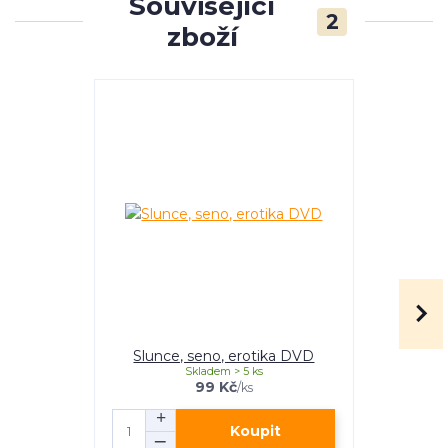
Související
2
zboží
Slunce, seno, erotika DVD
Slunce,
Skladem > 5 ks
99 Kč
/
ks
Koupit